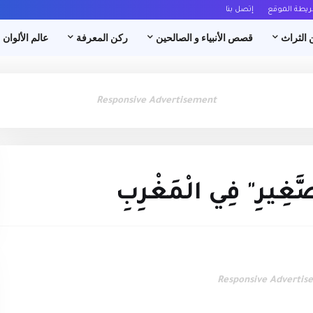
ريطة الموقع
إتصل بنا
 الثراث
قصص الأنبياء و الصالحين
ركن المعرفة
عالم الألوان
Responsive Advertisement
صَّغِيرِ" فِي الْمَغْرِبِ
Responsive Advertis