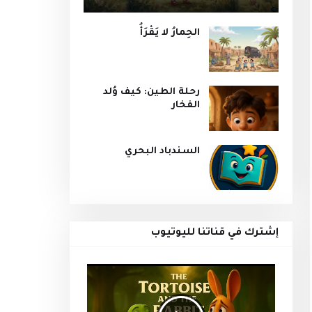
الحِمارُ لا يَقْرَأُ
رحلة الطين: كيف وُلد
الفخار
السندباد البحري
إشترك في قناتنا لليوتيوب