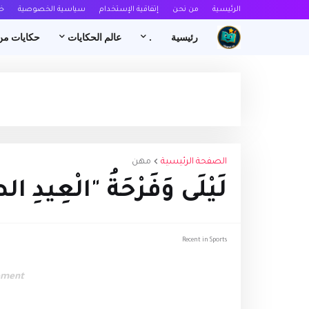
الرئيسية
من نحن
إتفاقية الإستخدام
سياسية الخصوصية
خ
رئيسية
.
عالم الحكايات
حكايات من
الصفحة الرئيسية
مهن
لَيْلَى وَفَرْحَةُ "الْعِيدِ ال
Recent in Sports
ement