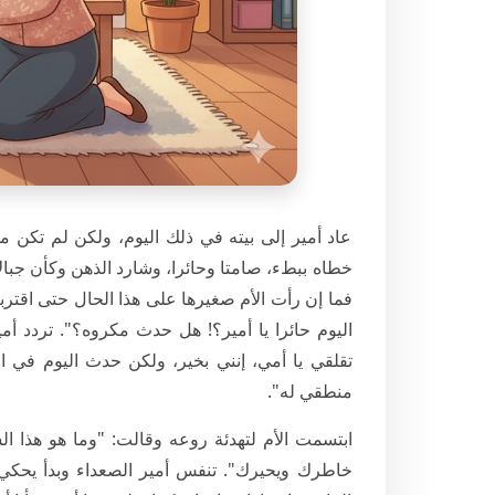
عاد أمير إلى بيته في ذلك اليوم، ولكن لم تكن مش
خطاه ببطء، صامتا وحائرا، وشارد الذهن وكأن جبالا
فما إن رأت الأم صغيرها على هذا الحال حتى اقتربت
اليوم حائرا يا أمير؟! هل حدث مكروه؟". تردد أ
تقلقي يا أمي، إنني بخير، ولكن حدث اليوم في
منطقي له".
ابتسمت الأم لتهدئة روعه وقالت: "وما هو هذا ا
خاطرك ويحيرك". تنفس أمير الصعداء وبدأ يحكي الق