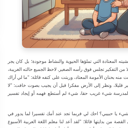
يته المعتادة التي تملؤها الحيوية والنشاط موجودة؛ بل كان يجر
 من التفكير تجلس فوق رأسه الصغير. لاحظ الجميع حالته الغريبة،
 منه بحنان الأمومة المعتاد، وربتت على كتفه قائلة: "ما لي أراك
مير قليلا، ونظر إلى الأرض مفكرا قبل أن يجيب بصوت خافت: "لا
 المدرسة شيء غريب حقا، شيء لم أستطع فهمه أو إيجاد تفسير
لشيء يا حبيبي؟ احك لي فربما تجد عند أمك تفسيرا لما يدور في
صة من بدايتها قائلا: "لقد أعد لنا معلم اللغة العربية الأسبوع