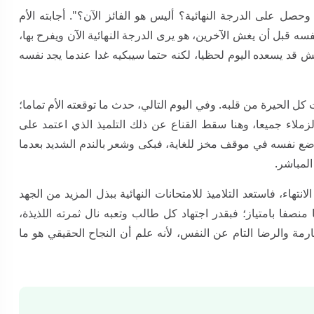
حصل على الدرجة النهائية؟ أليس هو الفائز الآن؟". أجابته الأم
فسه قبل أن يغش الآخرين، هو يرى الدرجة النهائية الآن ويفرح بها،
غش قد يسعده اليوم لحظيا، لكنه حتما سيبكيه غدا عندما يجد نفسه
 كل الحيرة من قلبه. وفي اليوم التالي، حدث ما توقعته الأم تماما؛
الزملاء جميعا، وهنا سقط القناع عن ذلك التلميذ الذي اعتمد على
ع نفسه في موقف مخز للغاية، فبكى وشعر بالندم الشديد بعدما
المباشر.
تهاء، فاستعد التلاميذ للامتحانات النهائية ببذل المزيد من الجهد
ا منصفا بامتياز؛ فبقدر اجتهاد كل طالب وتعبه نال ثمرته اللذيذة،
رمة والرضا التام عن النفس، لأنه علم أن النجاح الحقيقي هو ما