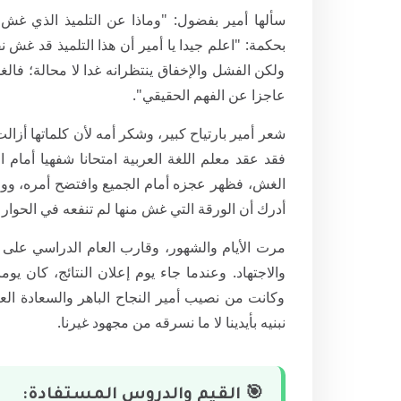
سألها أمير بفضول: "وماذا عن التلميذ الذي غش و
بحكمة: "اعلم جيدا يا أمير أن هذا التلميذ قد غش ن
ولكن الفشل والإخفاق ينتظرانه غدا لا محالة؛ فال
عاجزا عن الفهم الحقيقي".
شعر أمير بارتياح كبير، وشكر أمه لأن كلماتها أزالت
فقد عقد معلم اللغة العربية امتحانا شفهيا أمام 
الغش، فظهر عجزه أمام الجميع وافتضح أمره، ووض
أدرك أن الورقة التي غش منها لم تنفعه في الحوار 
مرت الأيام والشهور، وقارب العام الدراسي على الان
والاجتهاد. وعندما جاء يوم إعلان النتائج، كان يوم
وكانت من نصيب أمير النجاح الباهر والسعادة العا
نبنيه بأيدينا لا ما نسرقه من مجهود غيرنا.
🎯 القيم والدروس المستفادة: