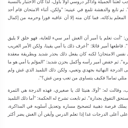
ب لغتنا الجميلة وأذاكر دروسي أولا بأول، لذا كان الاختبار بالنسبة
ثم تابع والدهشة تلمع في عينيه: "ولكن، أثناء الامتحان قام أحد
معلم بذكائه، فما كان منه إلا أن عاقبه فورا وحرمه من إكمال
 "أنت تعلم يا أمير أن الغش أمر سيء للغاية، فهو خلق لا يليق
قاطعها أمير قائلا: "أعرف ذلك يا أمي يقينا، ولكن الأمر الغريب
 نفس الامتحان! لكنه كان يفعل ذلك بحذر شديد وبطريقة معقدة
ره". ثم خفض أمير رأسه وأكمل بحزن شديد: "المؤلم يا أمي هو ما
 الدرجة النهائية بجهدي وتعبي، ولكن ذلك التلميذ الذي غش ولم
ية مثلي تماما! فكيف يتساوى من تعب ومن غش؟".
 وقالت له: "أولا، هنيئا لك يا صغيري، فهذه الدرجة هي الثمرة
حق التفوق بجدارة". ثم تابعت تشرح له الحكمة: "أما ذلك التلميذ
يملك فرصة ذهبية لتصحيح مساره وتعديل أسلوبه في المذاكرة،
ى أعلى الدرجات غدا إذا تعلم الدرس وأيقن أن الغش يضر أكثر