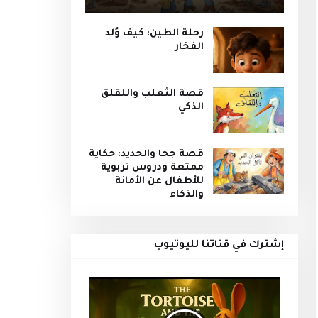
رحلة الطين: كيف وُلد
الفخار
قصة الثعلب واللقلق
الذكي
قصة جحا والحديد: حكاية
ممتعة ودروس تربوية
للأطفال عن الأمانة
والذكاء
إشترك في قناتنا لليوتيوب