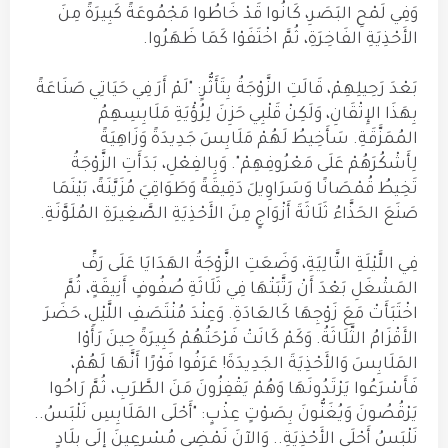
وَفِي لَمْحِ البَصَرِ، كَانُوا قَدْ خَاطُوا مَجْمُوعَةً كَبِيرَةً مِنَ
الأَحْذِيَةِ الفَاخِرَةِ، ثُمَّ اخْتَفَوْا كَمَا ظَهَرُوا.
بَعْدَ رَحِيلِهِمْ، قَالَتِ الزَّوْجَةُ بِتَأَثُّرٍ: "لَمْ أَرَ فِي حَيَاتِي صَنَاعَةً
بِهَذَا الإِتْقَانِ، وَلَكِنْ قَلْبِي حَزِنَ لِرُؤْيَةِ مَلَابِسِهِمُ
المُمَزَّقَةِ. سَأَخِيطُ لَهُمْ مَلَابِسَ جَدِيدَةً وَزَاهِيَةً
لِأَشْكُرَهُمْ عَلَى مَعْرُوفِهِمْ". وَبِالفِعْلِ، بَدَأَتِ الزَّوْجَةُ
تَخِيطُ قُمْصَانًا وَسَرَاوِيلَ دَقِيقَةً وَطَوَاقِيَ مُزَيَّنَةً، بَيْنَمَا
صَنَعَ الحَذَّاءُ ثَلَاثَةَ أَزْوَاجٍ مِنَ الأَحْذِيَةِ الصَّغِيرَةِ المُلَوَّنَةِ.
فِي اللَّيْلَةِ التَّالِيَةِ، وَضَعَتِ الزَّوْجَةُ الهَدَايَا عَلَى رَفِّ
المَشْغَلِ بَعْدَ أَنْ رَتَّبَتْهَا فِي ثَلَاثَةِ صُفُوفٍ أَنِيقَةٍ، ثُمَّ
اخْتَبَأَتْ مَعَ زَوْجِهَا كَالعَادَةِ. وَعِنْدَ مُنْتَصَفِ اللَّيْلِ، حَضَرَ
الأَقْزَامُ الثَّلَاثَةُ. وَكَمْ كَانَتْ فَرْحَتُهُمْ كَبِيرَةً حِينَ رَأَوْا
المَلَابِسَ وَالأَحْذِيَةَ الجَدِيدَةَ! عَرَفُوا فَوْرًا أَنَّهَا لَهُمْ،
فَأَسْرَعُوا يَرْتَدُونَهَا وَهُمْ يَقْفِزُونَ مَنَ الطَّرَبِ، ثُمَّ رَاحُوا
يَرْقُصُونَ وَيُغَنُّونَ بِصَوْتٍ عِذْبٍ: "أَحْلَى المَلَابِسِ نَلْبَسُ..
نَلْبَسُ أَحْلَى الأَحْذِيَةِ.. وَالآنَ نَمْضِي مُسْرِعِينَ إِلَى بِلَادٍ