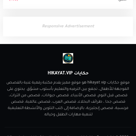
Responsive Advertisement
حكايات HIKAYAT.VIP
موقع حكايات hikayat.vip هو موقع مميز يقدم مكتبة رقمية غنية بالقصص
الموجهة للأطفال، تجمع بين الترفيه والتعليم بأسلوب مشوّق. يحتوي على
قصص قبل النوم، قصص الأنبياء، قصص حيوانات، قصص من الثراث،
قصص جحا ، طرائف البخلاء، قصص العرب، قصص عالمية، قصص
فرنسية، قصص إنجليزية، بالإضافة إلى كتب التلوين والأنشطة التعليمية
لتنمية مهارات الطفل وخياله.