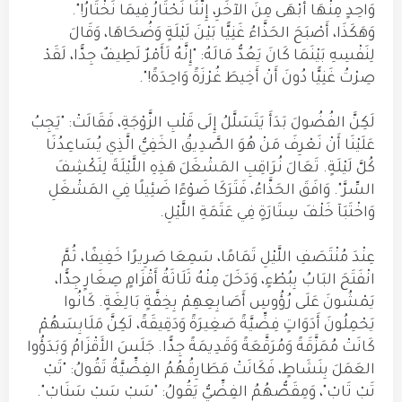
وَاحِدٍ مِنْهَا أَبْهَى مِنَ الآخَرِ، إِنَّنَا نَحْتَارُ فِيمَا نَخْتَارُ!".
وَهَكَذَا، أَصْبَحَ الحَذَّاءُ غَنِيًّا بَيْنَ لَيْلَةٍ وَضُحَاهَا، وَقَالَ
لِنَفْسِهِ بَيْنَمَا كَانَ يَعُدُّ مَالَهُ: "إِنَّهُ لَأَمْرٌ لَطِيفٌ جِدًّا، لَقَدْ
صِرْتُ غَنِيًّا دُونَ أَنْ أَخِيطَ غُرْزَةً وَاحِدَةً!".
لَكِنَّ الفُضُولَ بَدَأَ يَتَسَلَّلُ إِلَى قَلْبِ الزَّوْجَةِ، فَقَالَتْ: "يَجِبُ
عَلَيْنَا أَنْ نَعْرِفَ مَنْ هُوَ الصَّدِيقُ الخَفِيُّ الَّذِي يُسَاعِدُنَا
كُلَّ لَيْلَةٍ. تَعَالَ نُرَاقِبِ المَشْغَلَ هَذِهِ اللَّيْلَةَ لِنَكْشِفَ
السِّرَّ". وَافَقَ الحَذَّاءُ، فَتَرَكَا ضَوْءًا ضَئِيلًا فِي المَشْغَلِ
وَاخْتَبَآ خَلْفَ سِتَارَةٍ فِي عَتَمَةِ اللَّيْلِ.
عِنْدَ مُنْتَصَفِ اللَّيْلِ تَمَامًا، سَمِعَا صَرِيرًا خَفِيفًا، ثُمَّ
انْفَتَحَ البَابُ بِبُطْءٍ، وَدَخَلَ مِنْهُ ثَلَاثَةُ أَقْزَامٍ صِغَارٍ جِدًّا،
يَمْشُونَ عَلَى رُؤُوسِ أَصَابِعِهِمْ بِخِفَّةٍ بَالِغَةٍ. كَانُوا
يَحْمِلُونَ أَدَوَاتٍ فِضِّيَّةً صَغِيرَةً وَدَقِيقَةً، لَكِنَّ مَلَابِسَهُمْ
كَانَتْ مُمَزَّقَةً وَمُرَقَّعَةً وَقَدِيمَةً جِدًّا. جَلَسَ الأَقْزَامُ وَبَدَؤُوا
العَمَلَ بِنَشَاطٍ، فَكَانَتْ مَطَارِقُهُمُ الفِضِّيَّةُ تَقُولُ: "تَبْ
تَبْ تَابْ"، وَمِقَصُّهُمُ الفِضِّيُّ يَقُولُ: "سَبْ سَبْ سَنَابْ".