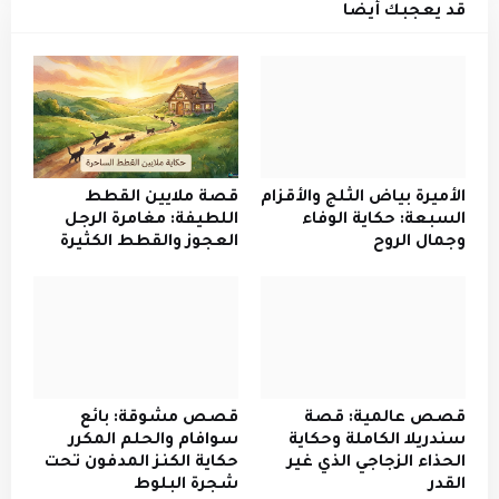
قد يعجبك أيضا
الأميرة بياض الثلج والأقزام
قصة ملايين القطط
السبعة: حكاية الوفاء
اللطيفة: مغامرة الرجل
وجمال الروح
العجوز والقطط الكثيرة
قصص عالمية: قصة
قصص مشوقة: بائع
سندريلا الكاملة وحكاية
سوافام والحلم المكرر
الحذاء الزجاجي الذي غير
حكاية الكنز المدفون تحت
القدر
شجرة البلوط