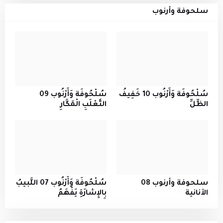
سلحوفة وأرنوب
سُلْحُوفَة وَأَرْنُوب 10 خَفِيفُ
سُلْحُوفَة وَأَرْنُوب 09
الظِّلِّ
الثَّعْلَبِ الْمَكَّارِ
سلحوفة وأرنوب 08
سُلْحُوفَة وَأَرْنُوب 07 اللَّبيبُ
الأنانية
بِالإِشارَةِ يَفْهَمُ