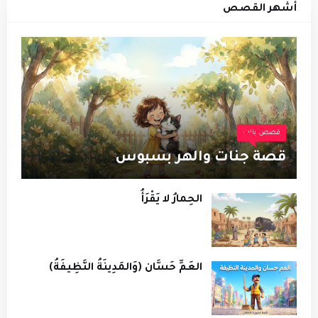
أشهر القصص
قصص بنات
قصة جنات والهر بسبوس
الحِمارُ لا يَقْرَأُ
العَمِّ حَسَّان (وَالمَدِينَةُ النَّظِيفَةُ)