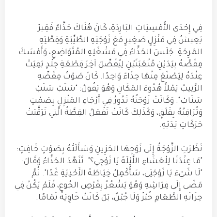
فِي إِحْدَى الأُمْسِيَاتِ البَارِدَةِ، كَانَ هُنَاكَ حَذَّاءٌ فَقِيرٌ
يَعِيشُ فِي مَنْزِلٍ صَغِيرٍ مَعَ زَوْجَتِهِ الطَّيِّبَةِ وَقِطَّتِهِ
المَرِحَةِ. جَلَسَ الحَذَّاءُ فِي مَشْغَلِهِ المُتَوَاضِعِ، وَأَمْسَكَ
مِقَصَّهُ بِيَدَيْنِ مُتْعَبَتَيْنِ لِيُفَصِّلَ آخِرَ قِطْعَةِ جِلْدٍ بَقِيَتْ
عِنْدَهُ لِيَصْنَعَ مِنْهَا حِذَاءً وَاحِدًا. كَانَ صَوْتُ مِقَصِّهِ
الرَّتِيبُ يَمْلأُ هُدُوءَ المَكَانِ وَهُوَ يَقُولُ: "سَنَبْ سَنَبْ
سَنَابْ". وَكَانَتْ زَوْجَتُهُ تَدُورُ فِي أَرْجَاءِ المَنْزِلِ بِصَمْتٍ
وَتُرَاقِبُهُ بِقَلَقٍ، وَكَذَلِكَ كَانَتْ تَفْعَلُ القِطَّةُ الَّتِي تَرَقَّبَتْ
حَرَكَاتِ يَدَيْهِ.
نَظَرَتِ الزَّوْجَةُ إِلَى زَوْجِهَا الحَزِينِ وَسَأَلَتْهُ بِصَوْتٍ خَافِتٍ:
"مَا عِنْدَنَا لِلْعَشَاءِ اللَّيْلَةَ يَا زَوْجِي؟". تَنَهَّدَ الحَذَّاءُ وَقَالَ:
"لَا شَيْءَ يَا زَوْجَتِي، سَأُكْمِلُ خِيَاطَةَ الأَحْذِيَةِ غَدًا". ثُمَّ
مَضَى إِلَى فِرَاشِهِ وَهُوَ يَشْعُرُ بِقَرْصِ الجُوعِ، فَلَمْ يَكُنْ فِي
خِزَانَةِ الطَّعَامِ خُبْزٌ وَلَا جُبْنٌ، بَلْ كَانَتْ خَاوِيَةً تَمَامًا.