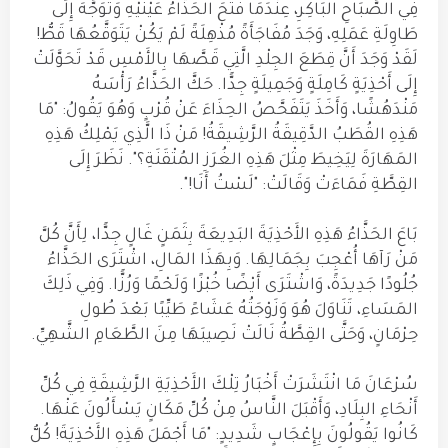
فِي الصَّبَاحِ البَاكِرِ، عِنْدَمَا فَتَحَ الحَذَّاءُ عَيْنَيْهِ وَتَوَجَّهَ إِلَى
طَاوِلَةِ عَمَلِهِ، وَجَدَ مُفَاجَأَةً مُذْهِلَةً لَمْ يَكُنْ يَتَوَقَّعُهَا قَطُّ!
لَقَدْ وَجَدَ أَنَّ قِطَعَ الجِلْدِ الَّتِي قَصَّهَا بِالأَمْسِ قَدْ تَحَوَّلَتْ
إِلَى أَحْذِيَةٍ كَامِلَةٍ وَجَمِيلَةٍ جِدًّا. حَكَّ الحَذَّاءُ رَأْسَهُ
مَنْدَهُشًا، وَأَخَذَ يَتَفَحَّصُ الحِذَاءَ عَنْ قُرْبٍ وَهُوَ يَقُولُ: "مَا
هَذِهِ القُطَبُ الدَّقِيقَةُ الرَّشِيقَةُ! مَنْ ذَا الَّذِي يَمْلِكُ هَذِهِ
المَهَارَةَ لِيَخِيطَ مِثْلَ هَذِهِ الغُرَزِ المُتْقَنَةِ؟". نَظَرَ إِلَى
القِطَّةِ فَمَاءَتْ وَقَالَتْ: "لَسْتُ أَنَا!".
بَاعَ الحَذَّاءُ هَذِهِ الأَحْذِيَةَ البَدِيعَةَ بِثَمَنٍ غَالٍ جِدًّا، لِأَنَّ كُلَّ
مَنْ رَآهَا أُعْجِبَ بِجَمَالِهَا. وَبِهَذَا المَالِ، اشْتَرَى الحَذَّاءُ
جُلُودًا جَدِيدَةً، وَاشْتَرَى أَيْضًا خُبْزًا وَلَحْمًا وَرُزًّا. وَفِي ذَلِكَ
المَسَاءِ، تَنَاوَلَ هُوَ وَزَوْجَتُهُ عَشَاءً طَيِّبًا بَعْدَ طُولِ
حِرْمَانٍ، وَحَتَّى القِطَّةُ نَالَتْ نَصِيبَهَا مِنَ الطَّعَامِ الشَّهِيِّ.
سُرْعَانَ مَا انْتَشَرَتْ أَخْبَارُ تِلْكَ الأَحْذِيَةِ الرَّشِيقَةِ فِي كُلِّ
أَنْحَاءِ البِلَادِ، وَأَقْبَلَ النَّاسُ مِنْ كُلِّ مَكَانٍ يَسْأَلُونَ عَنْهَا.
كَانُوا يَقُولُونَ بِإِعْجَابٍ شَدِيدٍ: "مَا أَجْمَلَ هَذِهِ الأَحْذِيَةَ! كُلُّ