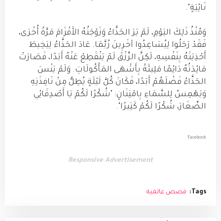
نَائِيَةٍ".
وَمُنْذُ ذَلِكَ اليَوْمِ، لَمْ يَرَ الحَذَّاءُ وَزَوْجَتُهُ الأَقْزَامَ مَرَّةً أُخْرَى،
فَقَدْ رَحَلُوا لِيُسَاعِدُوا آخَرِينَ رُبَّمَا. عَادَ الحَذَّاءُ لِيَخِيطَ
أَحْذِيَتَهُ بِنَفْسِهِ، لَكِنَّ الرِّزْقَ لَمْ يَنْقَطِعْ عَنْهُ أَبَدًا، فَصَارَتْ
مَائِدَتُهُ دَائِمًا مَلِيئَةً بِأَشْهَى المَأْكُولَاتِ. وَلَمْ يَنْسَ
الحَذَّاءُ فَضْلَهُمْ أَبَدًا، فَكَانَ كُلَّ لَيْلَةٍ يُطِلُّ مِنْ نَافِذَتِهِ
وَيَهْمِسُ لِلسَّمَاءِ بِامْتِنَانٍ: "شُكْرًا لَكُمْ يَا أَصْدِقَائِي
الصِّغَارَ، شُكْرًا لَكُمْ كَثِيرًا".
Facebook
Responsive Advertisement
Tags:
قصص عالمية