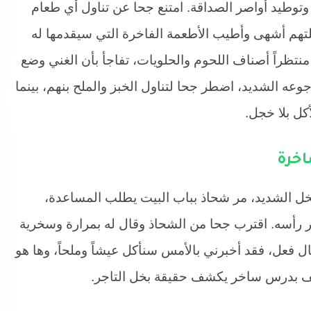
ه وتوطيد أواصر الصداقة. امتنع جحا عن تناول أي طعام
يلتهم أشهى وأطيب الأطعمة الفاخرة التي سيقدمها له
نتظراً أصناف اللحوم والحلويات، تفاجأ بأن الغني وضع
عه الشديد، اضطر جحا لتناول الخبز والملح بنهم، بينما
كل بلا خجل.
اخرة
بخل الشديد، مر شحاذ بباب البيت يطلب المساعدة،
 رأسه. اقترب جحا من الشحاذ وقال له بمرارة وسخرية
قال فعل، فقد أخبرني بالأمس سنأكل عيشاً وملحاً، وها هو
وقف بدرس ساخر يكشف حقيقة بخل التاجر.