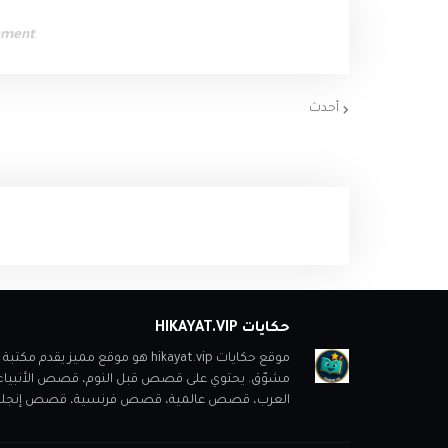
ement
أحدث
حكايات HIKAYAT.VIP
موقع حكايات hikayat.vip هو موقع
مشوّق. يحتوي على قصص قبل النوم، قصص الأنبي
العرب، قصص عالمية، قصص فرنسية، قصص إنجليزية، ب