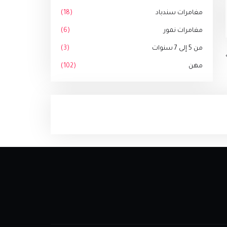
مغامرات سندباد
(18)
مغامرات نمور
(6)
من 5 إلى 7 سنوات
(3)
مهن
(102)