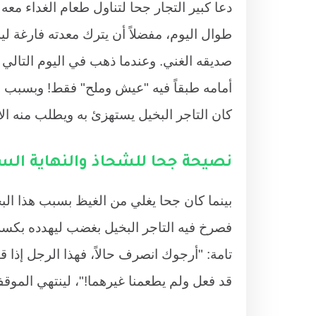
دعا كبير التجار جحا لتناول طعام الغداء مع
طوال اليوم، مفضلاً أن يترك معدته فارغة ل
صديقه الغني. وعندما ذهب في اليوم التالي م
أمامه طبقاً فيه "عيش وملح" فقط! وبسبب جو
كان التاجر البخيل يستهزئ به ويطلب منه الأ
نصيحة جحا للشحاذ والنهاية الس
بينما كان جحا يغلي من الغيظ بسبب هذا ال
فصرخ فيه التاجر البخيل بغضب ليهدده بكسر
تامة: "أرجوك انصرف حالاً، فهذا الرجل إذا 
قد فعل ولم يطعمنا غيرهما!"، لينتهي الم