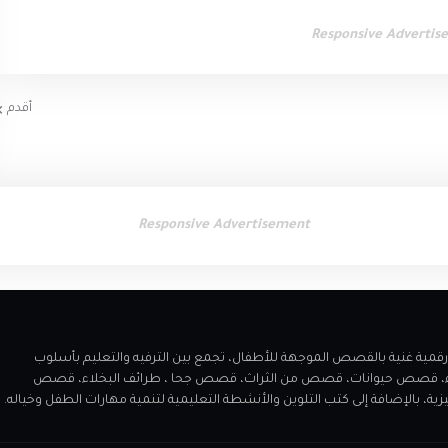
Responsive Advertis
أقدم
Responsive Advertisement
 مميز يقدم مكتبة رقمية غنية بالقصص الموجهة للأطفال، تجمع بين الترفيه والتعليم بأسلوب
اء، قصص حيوانات، قصص من الثراث، قصص جحا ، طرائف البخلاء، قصص
الإضافة إلى كتب التلوين والأنشطة التعليمية لتنمية مهارات الطفل وخياله.