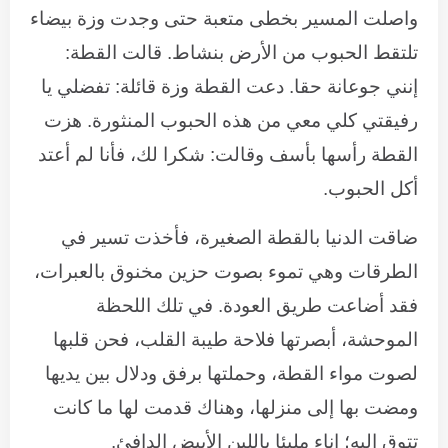
واصلت المسير بخطى متعبة حتى وجدت وزة بيضاء
تلتقط الحبوب من الأرض بنشاط. قالت القطة:
إنني جوعانة حقا. دعت القطة وزة قائلة: تفضلي يا
رفيقتي كلي معي من هذه الحبوب المنثورة. هزت
القطة رأسها بأسف وقالت: شكرا لك، فأنا لم أعتد
أكل الحبوب.
ضاقت الدنيا بالقطة الصغيرة، فأخذت تسير في
الطرقات وهي تموء بصوت حزين مخنوق بالعبرات،
فقد أضاعت طريق العودة. في تلك اللحظة
الموحشة، أبصرتها فلاحة طيبة القلب، فحن قلبها
لصوت مواء القطة، وحملتها برفق ودلال بين يديها
ومضت بها إلى منزلها، وهناك قدمت لها ما كانت
تتوق إليه؛ إناء مليئا باللبن الأبيض الدافئ.