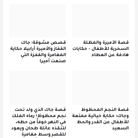
قصة الأميرة والمظلة
قصص مشوقة: جاك
السحرية للأطفال - حكايات
القفاز والأميرة أرابيلا حكاية
هادفة عن العطاء
المغامرة والقفزة التي
صنعت أميرا
قصة النجم المحظوظ
قصة جاك الذي ولد تحت
وجاك: حكاية خيالية ممتعة
نجم محظوظ؛ رماه الملك
للأطفال عن القدر والحظ
في النهر خوفاً من حظه،
السعيد
لتنقذه عائلة طحان ويعود
للقصر وسط مغامرة