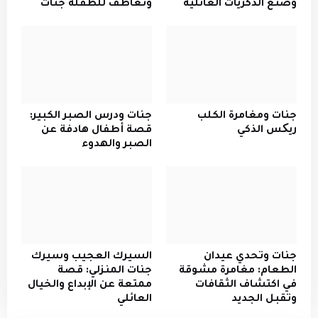
وصنع الذكريات العائلية
وتعاطف للطفلة جنات
جنات ومغامرة الكلب
جنات ودرس الصبر الكبير:
ريکس الذكي
قصة أطفال هادفة عن
الصبر والهدوء
جنات وتحدي عيدان
السيرك العجيب وسيرك
الطعام: مغامرة مشوقة
جنات المنزلي: قصة
في اكتشاف الثقافات
ممتعة عن الإبداع والخيال
وتقبل الجديد
العائلي