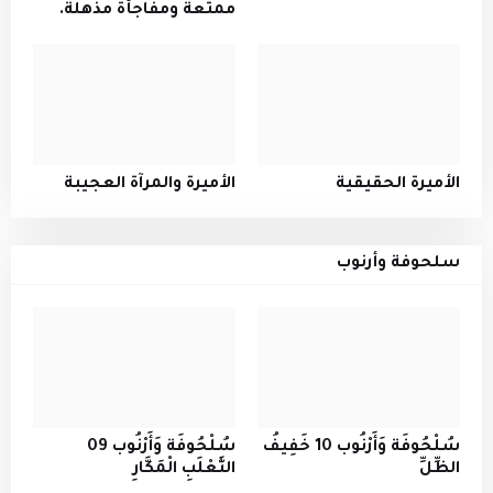
ممتعة ومفاجأة مذهلة.
الأميرة الحقيقية
الأميرة والمرآة العجيبة
سلحوفة وأرنوب
سُلْحُوفَة وَأَرْنُوب 10 خَفِيفُ
سُلْحُوفَة وَأَرْنُوب 09
الظِّلِّ
الثَّعْلَبِ الْمَكَّارِ