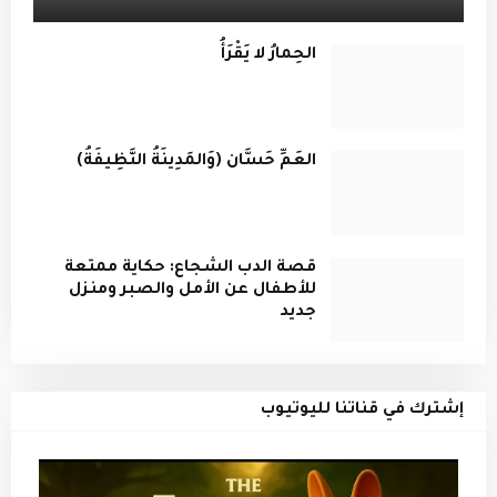
الحِمارُ لا يَقْرَأُ
العَمِّ حَسَّان (وَالمَدِينَةُ النَّظِيفَةُ)
قصة الدب الشجاع: حكاية ممتعة
للأطفال عن الأمل والصبر ومنزل
جديد
إشترك في قناتنا لليوتيوب