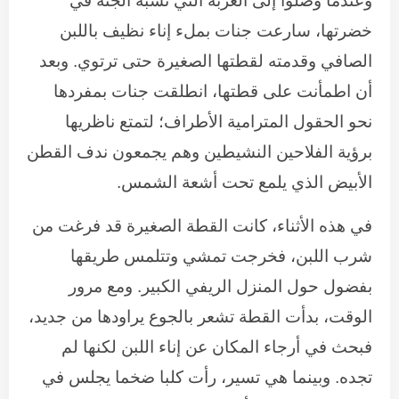
وعندما وصلوا إلى العزبة التي تشبه الجنة في
خضرتها، سارعت جنات بملء إناء نظيف باللبن
الصافي وقدمته لقطتها الصغيرة حتى ترتوي. وبعد
أن اطمأنت على قطتها، انطلقت جنات بمفردها
نحو الحقول المترامية الأطراف؛ لتمتع ناظريها
برؤية الفلاحين النشيطين وهم يجمعون ندف القطن
الأبيض الذي يلمع تحت أشعة الشمس.
في هذه الأثناء، كانت القطة الصغيرة قد فرغت من
شرب اللبن، فخرجت تمشي وتتلمس طريقها
بفضول حول المنزل الريفي الكبير. ومع مرور
الوقت، بدأت القطة تشعر بالجوع يراودها من جديد،
فبحث في أرجاء المكان عن إناء اللبن لكنها لم
تجده. وبينما هي تسير، رأت كلبا ضخما يجلس في