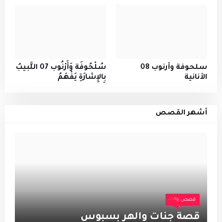
سلحوفة وأرنوب 08
سُلْحُوفَة وَأَرْنُوب 07 اللَّبيبُ
الأنانية
بِالإِشارَةِ يَفْهَمُ
أشهر القصص
قصص بنات
قصة جنات والهر بسبوس