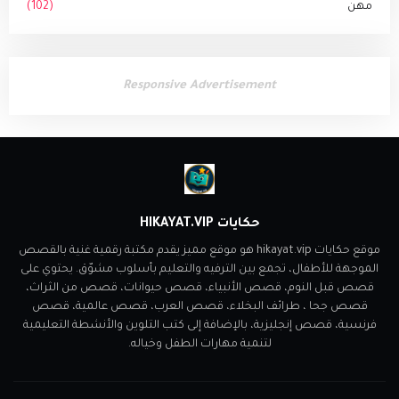
مهن
(102)
Responsive Advertisement
حكايات HIKAYAT.VIP
موقع حكايات hikayat.vip هو موقع مميز يقدم مكتبة رقمية غنية بالقصص
الموجهة للأطفال، تجمع بين الترفيه والتعليم بأسلوب مشوّق. يحتوي على
قصص قبل النوم، قصص الأنبياء، قصص حيوانات، قصص من الثراث،
قصص جحا ، طرائف البخلاء، قصص العرب، قصص عالمية، قصص
فرنسية، قصص إنجليزية، بالإضافة إلى كتب التلوين والأنشطة التعليمية
لتنمية مهارات الطفل وخياله.