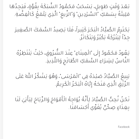
بَعْدَ وَقْتٍ طَوِيلٍ، يَسْحَبُ مَحْمُودٌ الشَّبَكَةَ بِقُوَّةٍ، فَيَجِدُهَا
مَلِيئَةً بِسَمَكِ "السَّرْدِينِ" وَ"الزِّيغِ" الَّذِي يَلْمَعُ كَالْفِضَّةِ.
يَحْتَرِمُ الصَّيَّادُ الْبَحْرَ كَثِيراً، فَلَا يَصِيدُ السَّمَكَ الصَّغِيرَ
جِدّاً لِيَتْرُكَهُ يَكْبُرُ وَيَتَكَاثَرُ.
يَعُودُ مَحْمُودٌ إِلَى "الْمِينَاءِ" عِنْدَ الشُّرُوقِ، حَيْثُ يَنْتَظِرُهُ
النَّاسُ لِشِرَاءِ السَّمَكِ الطَّازَجِ وَاللَّذِيذِ.
يَبِيعُ الصَّيَّادُ صَيْدَهُ فِي "الْمَرْسَى"، وَهُوَ يَشْكُرُ اللهَ عَلَى
الرِّزْقِ الَّذِي مَنَحَهُ إِيَّاهُ الْبَحْرُ الْكَرِيمُ.
نَحْنُ نُحِبُّ الصَّيَّادَ لِأَنَّهُ يُوَاجِهُ الْأَمْوَاجَ وَالرِّيَاحَ لِيَأْتِيَ لَنَا
بِغِذَاءٍ صِحِّيٍّ يُقَوِّي أَجْسَامَنَا.
Facebook