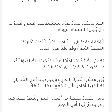
الْعَمُّ مَحْمُودٌ صَيَّادٌ قَوِيٌّ، يَسْتَيْقِظُ عِنْدَ الْفَجْرِ وَالْقَمَرُ مَا
زَالَ يُضِيءُ السَّمَاءَ الزَّرْقَاءَ.
يَتَوَجَّهُ مَحْمُودٌ إِلَى الشَّاطِئِ، حَيْثُ يَنْتَظِرُهُ "قَارِبُهُ"
الصَّغِيرُ الْمُلَوَّنُ وَهُوَ يَهْتَزُّ فَوْقَ الْمَاءِ.
يَحْمِلُ الصَّيَّادُ "شِبَاكَهُ" الْقَوِيَّةَ وَقَصَبَةَ الصَّيْدِ، وَيَتَأَكَّدُ
مِنْ وُجُودِ "الطُّعْمِ" الَّذِي يُحِبُّهُ السَّمَكُ.
يُدِيرُ مَحْمُودٌ مُحَرِّكَ الْقَارِبِ وَيُبْحِرُ بَعِيداً عَنِ الشَّاطِئِ
بَحْثاً عَنِ الْأَمَاكِنِ الَّتِي يَتَجَمَّعُ فِيهَا السَّمَكُ.
يَرْمِي الصَّيَّادُ شَبَكَتَهُ فِي أَعْمَاقِ الْبَحْرِ، وَيَنْتَظِرُ بِصَبْرٍ كَبِيرٍ
وَهُوَ يَنْظُرُ إِلَى الْأُفُقِ الْبَعِيدِ.