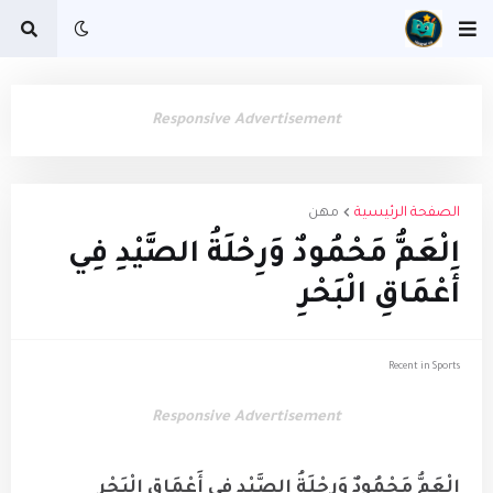
Responsive Advertisement
الصفحة الرئيسية
مهن
الْعَمُّ مَحْمُودٌ وَرِحْلَةُ الصَّيْدِ فِي
أَعْمَاقِ الْبَحْرِ
Recent in Sports
Responsive Advertisement
الْعَمُّ مَحْمُودٌ وَرِحْلَةُ الصَّيْدِ فِي أَعْمَاقِ الْبَحْرِ