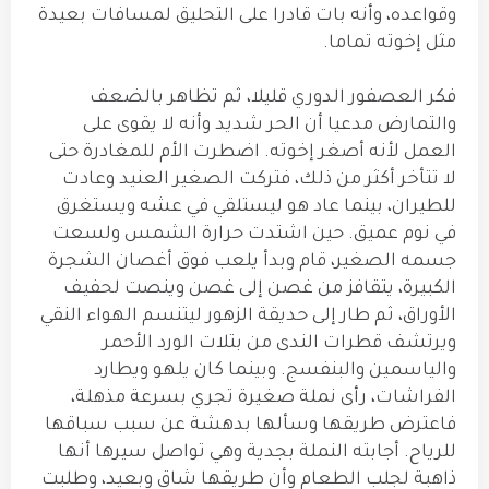
وقواعده، وأنه بات قادرا على التحليق لمسافات بعيدة
مثل إخوته تماما.
فكر العصفور الدوري قليلا، ثم تظاهر بالضعف
والتمارض مدعيا أن الحر شديد وأنه لا يقوى على
العمل لأنه أصغر إخوته. اضطرت الأم للمغادرة حتى
لا تتأخر أكثر من ذلك، فتركت الصغير العنيد وعادت
للطيران، بينما عاد هو ليستلقي في عشه ويستغرق
في نوم عميق. حين اشتدت حرارة الشمس ولسعت
جسمه الصغير، قام وبدأ يلعب فوق أغصان الشجرة
الكبيرة، يتقافز من غصن إلى غصن وينصت لحفيف
الأوراق، ثم طار إلى حديقة الزهور ليتنسم الهواء النقي
ويرتشف قطرات الندى من بتلات الورد الأحمر
والياسمين والبنفسج. وبينما كان يلهو ويطارد
الفراشات، رأى نملة صغيرة تجري بسرعة مذهلة،
فاعترض طريقها وسألها بدهشة عن سبب سباقها
للرياح. أجابته النملة بجدية وهي تواصل سيرها أنها
ذاهبة لجلب الطعام وأن طريقها شاق وبعيد، وطلبت