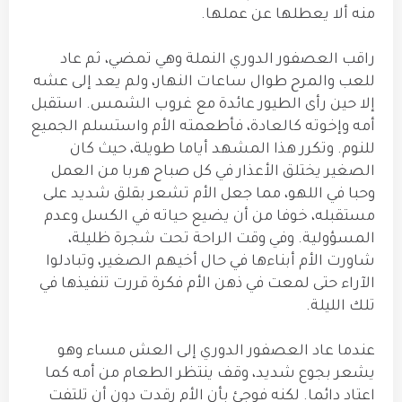
منه ألا يعطلها عن عملها.
راقب العصفور الدوري النملة وهي تمضي، ثم عاد
للعب والمرح طوال ساعات النهار، ولم يعد إلى عشه
إلا حين رأى الطيور عائدة مع غروب الشمس. استقبل
أمه وإخوته كالعادة، فأطعمته الأم واستسلم الجميع
للنوم. وتكرر هذا المشهد أياما طويلة، حيث كان
الصغير يختلق الأعذار في كل صباح هربا من العمل
وحبا في اللهو، مما جعل الأم تشعر بقلق شديد على
مستقبله، خوفا من أن يضيع حياته في الكسل وعدم
المسؤولية. وفي وقت الراحة تحت شجرة ظليلة،
شاورت الأم أبناءها في حال أخيهم الصغير، وتبادلوا
الآراء حتى لمعت في ذهن الأم فكرة قررت تنفيذها في
تلك الليلة.
عندما عاد العصفور الدوري إلى العش مساء وهو
يشعر بجوع شديد، وقف ينتظر الطعام من أمه كما
اعتاد دائما. لكنه فوجئ بأن الأم رقدت دون أن تلتفت