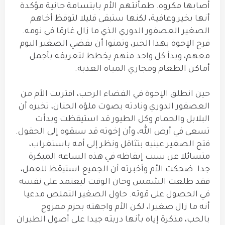
أصابها مكروه. طمأنتهم الأم بابتسامة حانية مؤكدة
أنها بخير وعافية، لكنها ستبقى قليلا لتوقظ أخاهم
الصغير العصفور الدوري الذي ما زال غارقا في نومه.
فرح الإخوة بهذا الخبر، وتمنوا أن يقضي الصغير اليوم
معهم، وبدأ كل واحد منهم يخطط لتعريفه بأجمل
أماكن الطعام ومجاري المياه العذبة.
حين انطلق الإخوة في الفضاء الرحب، اقتربت الأم من
العصفور الدوري ونادته بصوت ملؤه الحنان، تخبره أن
البلابل والحمام وكل الطيور قد استيقظت وبدأت
تسعى في أرض الله، وأن إخوته قد سبقوه إلى الحقول.
فتح الصغير عينيه بتثاقل ونظر إلى أمه باستغراب،
متسائلا عن سبب إيقاظه في هذه الساعة المبكرة
جدا. ضحكت الأم وأخبرته أن الجميع استيقظ للعمل،
فقد طلعت الشمس وحان الوقت ليعتمد على نفسه
في الحصول على قوته. حاول الصغير التملص مدعيا
أنه ما زال صغيرا، لكن الأم واجهته بحزم ممزوج
بالحب، مذكرة إياه بأنها دربته جيدا على أصول الطيران