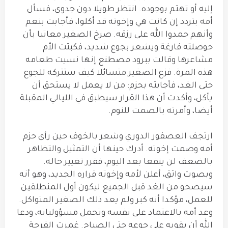
إليه أو تهتم بوجوده. انتظر طويلا دون جدوى، فسأل
أمه بتردد إن كانت هي وإخوته قد أكلوا، فأجابت بنعم
وأنهم حمدوا الله على رزقه. صرخ الصغير معاتبا بأن
حوصلته فارغة ويشعر بجوع شديد، فكبتت الأم
مشاعرها وقالت ببرود مصطنع إنها نسيت طعامه
هذه المرة. فزع الصغير متسائلا كيف ستتركه للجوع
حتى الغد، فأجابته بحزم: من لا يعمل لا يستحق أن
يأكل، وأكدت أن هذا القرار سيطبق في الليالي المقبلة
أيضا، وأمرته بالصمت للنوم.
ارتجف العصفور الدوري وشعر بالخوف حين رأى حزم
أمه وصمت إخوته. أدرك حينها أن التمثيل والتظاهر
بالضعف لن ينفعا بعد اليوم، فقرر تغيير حاله.
وبصوت واثق، أعلن لأمه وإخوته قراره الجديد، وهو أنه
سيصحو من الغد قبل الجميع ليكون أول المنطلقين
للعمل، مؤكدا أنه كبر ولم يعد ذلك الصغير المتواكل.
وعد أمه بالاعتماد على نفسه وتحمل مسؤولياته، ودعا
الله أن يقويه على جوعه حتى الصباح. غمرت الفرحة