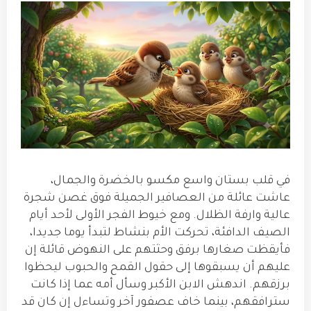
في قلب بستان واسع مكسو بالخضرة والجمال،
عاشت عائلة من العصافير الجميلة فوق غصن شجرة
عالية وارفة الظلال. ومع خيوط الفجر الأولى لأحد أيام
الصيف الدافئة، تحركت الأم بنشاط لتبدأ يوما جديدا،
فأيقظت صغارها برفق وحثتهم على النهوض قائلة إن
عليهم أن يسبقوها إلى حقول القمح والحبوب ليحظوا
برزقهم. اندهش الابن الأكبر وسأل أمه عما إذا كانت
سترافقهم، بينما خاف عصفور آخر وتساءل إن كان قد