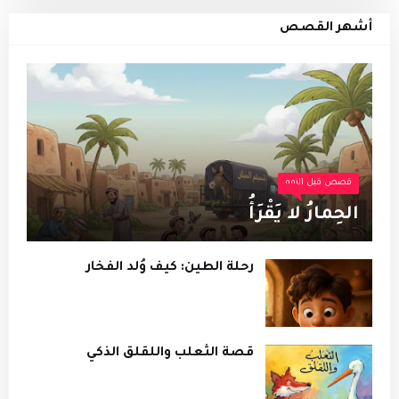
أشهر القصص
قصص قبل النوم
الحِمارُ لا يَقْرَأُ
رحلة الطين: كيف وُلد الفخار
قصة الثعلب واللقلق الذكي