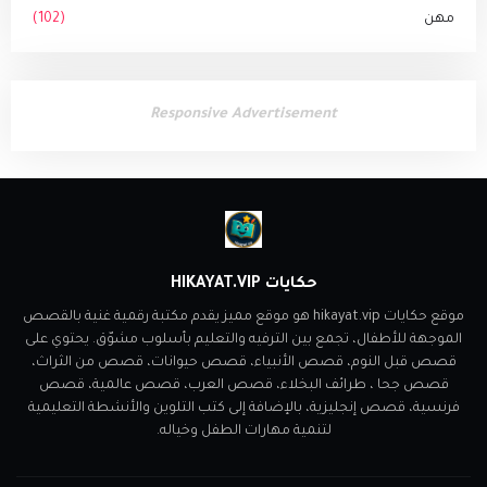
مهن
(102)
Responsive Advertisement
حكايات HIKAYAT.VIP
موقع حكايات hikayat.vip هو موقع مميز يقدم مكتبة رقمية غنية بالقصص
الموجهة للأطفال، تجمع بين الترفيه والتعليم بأسلوب مشوّق. يحتوي على
قصص قبل النوم، قصص الأنبياء، قصص حيوانات، قصص من الثراث،
قصص جحا ، طرائف البخلاء، قصص العرب، قصص عالمية، قصص
فرنسية، قصص إنجليزية، بالإضافة إلى كتب التلوين والأنشطة التعليمية
لتنمية مهارات الطفل وخياله.