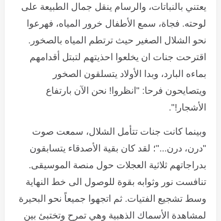
يعتني بالنباتات، والرسام ينقل جمال الطبيعة على
لوحته. فجاة، سمع الأطفال خرور المياه، فهرعوا
نحو الشلال الصغير حيث ترتطم المياه بالصخور.
اقترحت جنات ان يخلعوا احذيتهم لتبتل أقدامهم
بماءه البارد، وبدا الأولاد يتسلقون الصخور
ويتصايحون فرحا: "انظروا! نحن الآن بارتفاع
الأشجار!".
وبينما كانت جنات تتأمل الشلال، سمعت صوت
"درن، درن..."؛ لقد كان بقية الأصدقاء يتسابقون
بدراجاتهم ثلاثية العجلات حول منصة الموسيقى.
تنافست نور وثوابه بقوة للوصول الى خط النهاية
وسط تشجيع الفتيات. ثم اتجهوا جميعاً نحو البحيرة
لمشاهدة الأسماك الذهبية وهي تمرح وتختبئ بين