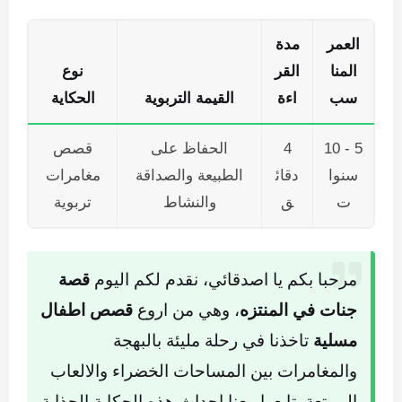
العمر
مدة
المنا
القر
نوع
سب
اءة
القيمة التربوية
الحكاية
5 - 10
4
الحفاظ على
قصص
سنوا
دقائ
الطبيعة والصداقة
مغامرات
ت
ق
والنشاط
تربوية
مرحبا بكم يا اصدقائي، نقدم لكم اليوم
قصة
جنات في المنتزه
، وهي من اروع
قصص اطفال
مسلية
تاخذنا في رحلة مليئة بالبهجة
والمغامرات بين المساحات الخضراء والالعاب
الممتعة. تابعوا معنا احداث هذه الحكاية الجذابة