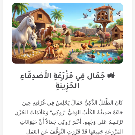
🚜 جَمَال فِي مَزْرَعَةِ الأَصْدِقَاءِ
الحَزِينَةِ
كَانَ الطِّفْلُ الذَّكِيُّ جَمَالُ يَجْلِسُ فِي غُرْفَتِهِ حِينَ
جَاءَهُ صَدِيقُهُ الكَلْبُ الوَفِيُّ "رُوكِي" وَعَلَامَاتُ الحُزْنِ
تَرْتَسِمُ عَلَى وَجْهِهِ. أَخْبَرَ رُوكِي جَمَالاً أَنَّ حَيَوَانَاتِ
المَزْرَعَةِ جَمِيعَهَا قَدْ قَرَّرَتِ التَّوَقُّفَ عَنِ العَمَلِ