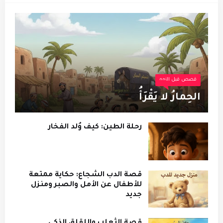
قصص قبل النوم
الحِمارُ لا يَقْرَأُ
رحلة الطين: كيف وُلد الفخار
قصة الدب الشجاع: حكاية ممتعة
للأطفال عن الأمل والصبر ومنزل
جديد
قصة الثعلب واللقلق الذكي