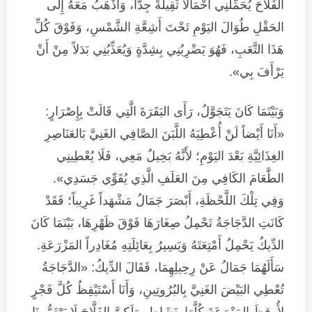
الفَلَّاحَ يُحَمِّلُنِي أَحْمَالاً ثَقِيلَةً جِدّاً، وَأَذْهَبُ مَعَهُ إِلَى
الحَقْلِ طُوَالَ اليَوْمِ تَحْتَ أَشِعَّةِ الشَّمْسِ، وَفَوْقَ كُلِّ
هَذَا التَّعَبِ، فَهُوَ يَضْرِبُنِي بِشِدَّةٍ وَيُعَذِّبُنِي بَدَلاً مِنْ أَنْ
يَرْأَفَ بِي».
وَبَيْنَمَا كَانَ يَتَجَوَّلُ، رَأَى البَقَرَةَ الَّتِي قَالَتْ بِإِصْرَارٍ:
«أَنَا أَيْضاً لَنْ أُعْطِيَهُ اللَّبَنَ الصَّافِي الغَنِيَّ بَالعَنَاصِرِ
الغِذَائِيَّةِ بَعْدَ اليَوْمِ؛ لأَنَّهُ بَخِيلٌ مَعِي، فَلَا يُعْطِينِي
الطَّعَامَ الكَافِي مِنَ العَلَفِ الَّذِي يُقَوِّي جَسَدِي».
وَفِي تِلْكَ اللَّحْظَةِ، أَبْصَرَ جَمَالُ مَشْهَداً غَرِيباً؛ فَقَدْ
كَانَتِ الدَّجَاجَةُ تَحْمِلُ صِغَارَهَا فَوْقَ ظَهْرِهَا، بَيْنَمَا كَانَ
الدِّيكُ يَحْمِلُ أَمْتِعَتَهُ وَيَسِيرُ بِعَائِلَتِهِ مُغَادِراً المَزْرَعَةِ.
سَأَلَهُمَا جَمَالُ عَنْ رِحِيلِهِمَا، فَقَالَ الدِّيكُ: «الدَّجَاجَةُ
تُعْطِي البَيْضَ الغَنِيَّ بِالبُرُوتِينِ، وَأَنَا أَسْتَيْقِظُ كُلَّ فَجْرٍ
لأُوقِظَ المَزْرَعَةَ كُلَّهَا بِنَشَاطٍ، وَلَكِنَّ الفَلَّاحَ لَا يَهْتَمُّ بِنَا