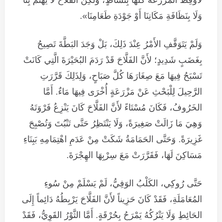
وَلَا بِنَظَافَةِ مَكَانِنَا أَوْ جَوْدَةِ طَعَامِنَا».
وَلَمْ يَتَوَقَّفِ الأَمْرُ عِنْدَ ذَلِكَ، بَلْ وَجَدَ البَطَّةَ تَصِيحُ
بِغَضَبٍ شَدِيدٍ؛ لأَنَّ الفَلَّاحَ قَدْ رَدَمَ البُحَيْرَةَ الَّتِي كَانَتْ
تَسْبَحُ فِيهَا مَعَ صِغَارَهَا كُلَّ صَبَاحٍ، وَلِذَلِكَ قَرَّرَتِ
الرَّحِيلَ لِلْبَحْثِ عَنْ مَزْرَعَةٍ أُخْرَى فِيهَا مَاءٌ. أَمَّا
الخَرُوفُ، فَكَانَ مُسْتَاءً لأَنَّ الفَلَّاحَ كَانَ يَنْزِعُ فَرْوَتَهُ
وَهِيَ مَا زَالَتْ صَغِيرَةً، وَلَا يَنْتَظِرُ حَتَّى تَنْبُتَ وَتُصْبِحَ
غَزِيرَةً. وَحَتَّى الحَمَامَةُ شَكَتْ مِنْ عَدَمِ اهْتِمَامِهِ بَبِنَاءِ
مَسَاكِنَ لَهَا، فَقَرَّرَتْ مَعَ سِرْبِهَا الهِجْرَةَ.
حَتَّى رُوكِي، الكَلْبُ الوَفِيُّ، لَمْ يَسْلَمْ مِنْ سُوءِ
المُعَامَلَةِ، فَقَدْ كَانَ حَزِيناً لأَنَّ الفَلَّاحَ يَرْبِطُهُ دَائِماً إِلَى
الحَائِطِ وَلَا يَتْرُكُهُ يَمْرَحُ بِحُرْقَةٍ. أَمَّا الثَّوْرُ القَوِيُّ، فَقَدْ