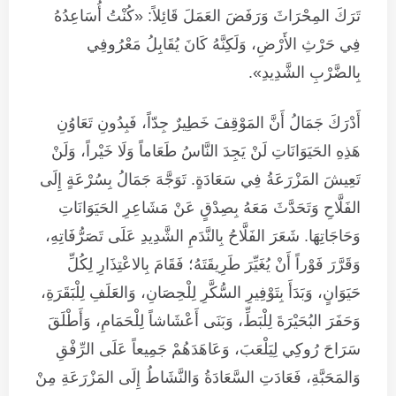
تَرَكَ المِحْرَاثَ وَرَفَضَ العَمَلَ قَائِلاً: «كُنْتُ أُسَاعِدُهُ
فِي حَرْثِ الأَرْضِ، وَلَكِنَّهُ كَانَ يُقَابِلُ مَعْرُوفِي
بِالضَّرْبِ الشَّدِيدِ».
أَدْرَكَ جَمَالُ أَنَّ المَوْقِفَ خَطِيرٌ جِدّاً، فَبِدُونِ تَعَاوُنِ
هَذِهِ الحَيَوَانَاتِ لَنْ يَجِدَ النَّاسُ طَعَاماً وَلَا خَيْراً، وَلَنْ
تَعِيشَ المَزْرَعَةُ فِي سَعَادَةٍ. تَوَجَّهَ جَمَالُ بِسُرْعَةٍ إِلَى
الفَلَّاحِ وَتَحَدَّثَ مَعَهُ بِصِدْقٍ عَنْ مَشَاعِرِ الحَيَوَانَاتِ
وَحَاجَاتِهَا. شَعَرَ الفَلَّاحُ بِالنَّدَمِ الشَّدِيدِ عَلَى تَصَرُّفَاتِهِ،
وَقَرَّرَ فَوْراً أَنْ يُغَيِّرَ طَرِيقَتَهُ؛ فَقَامَ بِالاعْتِذَارِ لِكُلِّ
حَيَوَانٍ، وَبَدَأَ بِتَوْفِيرِ السُّكَّرِ لِلْحِصَانِ، وَالعَلَفِ لِلْبَقَرَةِ،
وَحَفَرَ البُحَيْرَةَ لِلْبَطِّ، وَبَنَى أَعْشَاشاً لِلْحَمَامِ، وَأَطْلَقَ
سَرَاحَ رُوكِي لِيَلْعَبَ، وَعَاهَدَهُمْ جَمِيعاً عَلَى الرِّفْقِ
وَالمَحَبَّةِ، فَعَادَتِ السَّعَادَةُ وَالنَّشَاطُ إِلَى المَزْرَعَةِ مِنْ