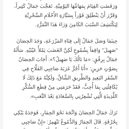
وَرَفَضَتِ القِيَامَ بِمَهَامِّهَا اليَوْمِيَّةِ. تَعَجَّبَ جَمَالُ كَثِيراً،
وَقَرَّرَ أَنْ يَنْطَلِقَ فَوْراً بِسَيَّارَةِ الأَحْلَامِ السِّحْرِيَّةِ
لِيَكْتَشِفَ السَّبَبَ الكَامِنَ وَرَاءَ هَذَا التَّمَرُّدِ.
حِينَمَا وَصَلَ جَمَالُ إِلَى فِنَاءِ المَزْرَعَةِ، وَجَدَ الحِصَانَ
"صَهِيلَ" وَاقِفاً بِشُمُوخٍ لَكِنَّ الغَضَبَ يَمْلأُ عَيْنَيْهِ. سَأَلَهُ
جَمَالُ بِرِفْقٍ: «مَا بَالُكَ يَا صَهِيلُ؟». أَجَابَ الحِصَانُ
بِصَوْتٍ حَزِينٍ: «أَنَا أَجُرُّ عَرَبَةَ صَاحِبِي الفَلَّاحِ فِي
السَّفَرِ البَعِيدِ وَالطَّرِيقِ الشَّاقِّ، وَلَكِنَّهُ مَعَ ذَلِكَ لَا
يُكَافِئُنِي بِمَا أُحِبُّ، فَقَدْ حَرَمَنِي مِنْ قِطَعِ السُّكَّرِ
اللَّذِيذَةِ الَّتِي تُشْعِرُنِي بِالسَّعَادَةِ بَعْدَ التَّعَبِ».
تَرَكَ جَمَالُ الحِصَانَ وَاتَّجَهَ نَحْوَ الحِمَارِ، فَوَجَدَهُ يَبْكِي
بِحُرْقَةٍ. قَالَ الحِمَارُ وَالدُّمُوعُ تَنْهَمِرُ: «إِنَّ صَاحِبِي