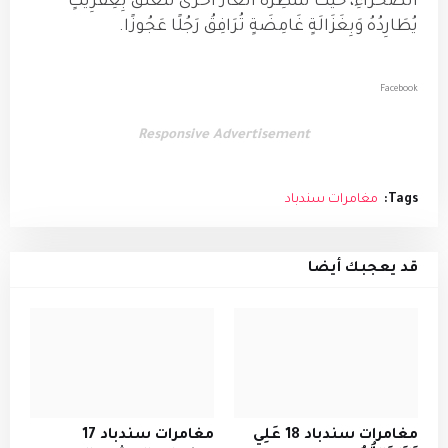
الصَّحْرَاءِ، حَيْثُ تَنْتَظِرُهُ أَلْغَازٌ أُخْرَى تَتَعَلَّقُ بِعِفْرِيتٍ
يُطَارِدُهُ وَبِغَزَالَةٍ غَامِضَةٍ تُرَافِقُ رَجُلًا عَجُوزًا.
Facebook
Responsive Advertisement
Tags:
مغامرات سندباد
قد يعجبك أيضا
مغامرات سندباد 18 عَلِي
مغامرات سندباد 17