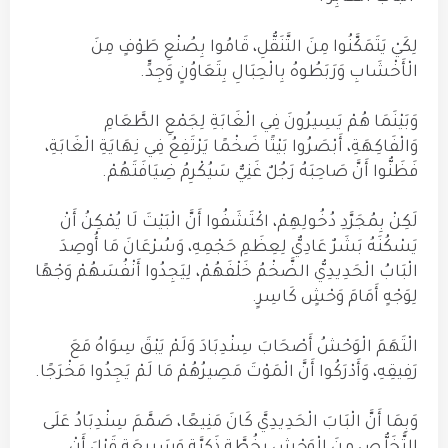
لِكَيْ يَتَمَكَّنُوا مِنَ التَّنَقُّلِ، قَامُوا بِصُنْعِ طَوْفٍ مِنَ
الْأَخْشَابِ وَرَبَطُوهُ بِالْحِبَالِ بِتَعَاوُنٍ وَجِدٍّ.
وَبَيْنَمَا هُمْ يَسِيرُونَ فِي الْغَابَةِ لِجَمْعِ الطَّعَامِ
وَالْفَاكِهَةِ، أَبْصَرُوا بَيْتًا ضَخْمًا يَرْتَفِعُ فِي نِهَايَةِ الْغَابَةِ،
فَظَنُّوا أَنَّ صَاحِبَهُ رَجُلٌ غَنِيٌّ سَيُكْرِمُ ضِيَافَتَهُمْ.
لَكِنْ بِمُجَرَّدِ دُخُولِهِمْ، اكْتَشَفُوا أَنَّ الْبَيْتَ لَا يُمْكِنُ أَنْ
يَسْكُنَهُ بَشَرٌ عَادِيٌّ لِعِظَمِ حَجْمِهِ، وَسُرْعَانَ مَا أُوصِدَ
الْبَابُ الْحَدِيدِيُّ الضَّخْمُ خَلْفَهُمْ، لِيَجِدُوا أَنْفُسَهُمْ وَجْهًا
لِوَجْهٍ أَمَامَ وَحْشٍ كَاسِرٍ.
الْتَهَمَ الْوَحْشُ أَصْحَابَ سِنْدِبَادَ وَلَمْ يَبْقَ سِوَاهُ مَعَ
رَفِيقِهِ، وَأَدْرَكُوا أَنَّ الْمَوْتَ مَصِيرُهُمْ مَا لَمْ يَجِدُوا مَخْرَجًا.
وَبِمَا أَنَّ الْبَابَ الْحَدِيدِيَّ كَانَ مَنِيعًا، صَمَّمَ سِنْدِبَادُ عَلَى