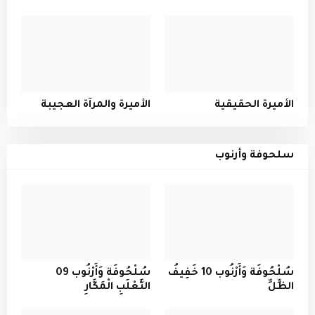
الأميرة الحقيقية
الأميرة والمرآة العجيبة
سلحوفة وأرنوب
سُلْحُوفَة وَأَرْنُوب 10 خَفِيفُ
سُلْحُوفَة وَأَرْنُوب 09
الظِّلِّ
الثَّعْلَبِ الْمَكَّارِ