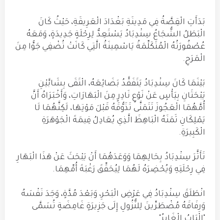
بَدَأَتِ الْقِصَّةُ فِي مَدِينَةِ بَغْدَادَ الْعَرِيقَةِ، حَيْثُ كَانَ
الْبَطَلُ الشُّجَاعُ سِنْدِبَادُ يَسْتَعِدُّ لِرِحْلَةٍ جَدِيدَةٍ، وَمَعَهُ
عُصْفُورَتُهُ الْمُتَكَلِّمَةُ يَاسْمِينَةُ الَّتِي كَانَتْ تُضْفِي جَوًّا مِنَ
الْمَرَحِ.
بَيْنَمَا كَانَ سِنْدِبَادُ يَتَفَقَّدُ بَضَائِعَهُ، الْتَقَى بِشَابَّيْنِ
يَبْحَثَانِ بِيَأْسٍ عَنْ نَوْعٍ نَادِرٍ مِنَ الْبَهَارَاتِ، وَأَخْبَرَاهُ أَنَّ
أُمَّهُمَا الْعَجُوزَ تَتَمَنَّى تَذَوُّقَهُ قَبْلَ مَوْتِهَا، لَكِنَّهُمَا لَا
يَمْلِكَانِ ثَمَنَهُ الْبَاهِظَ الَّذِي يُعَادِلُ قِيمَةَ الْجَوْهَرَةِ
الْكَبِيرَةِ.
تَأَثَّرَ سِنْدِبَادُ بِحَالِهِمَا وَوَعَدَهُمَا أَنْ يَبْحَثَ عَنْ هَذَا الْبَهَارِ
فِي رِحْلَتِهِ وَيُحْضِرَهُ لَهُمَا لِيُحَقِّقَ رَغْبَةَ أُمِّهِمَا.
انْطَلَقَ سِنْدِبَادُ فِي عَرْضِ الْبَحْرِ، وَبَعْدَ مُدَّةٍ، وَجَدَ نَفْسَهُ
وَرِفَاقَهُ مُضْطَرِّينَ لِلنُّزُولِ إِلَى جَزِيرَةٍ غَامِضَةٍ تُسَمَّى
"الْبَابُ الْغَابِرُ".