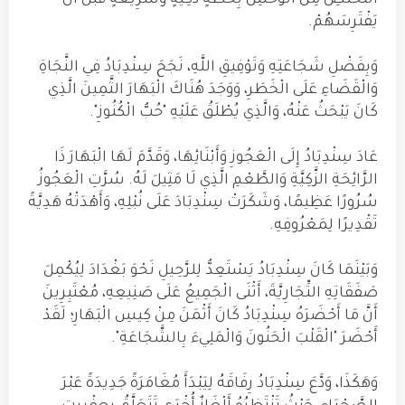
التَّخَلُّصِ مِنَ الْوَحْشِ بِخُطَّةٍ ذَكِيَّةٍ وَسَرِيعَةٍ قَبْلَ أَنْ
يَفْتَرِسَهُمْ.
وَبِفَضْلِ شَجَاعَتِهِ وَتَوْفِيقِ اللَّهِ، نَجَحَ سِنْدِبَادُ فِي النَّجَاةِ
وَالْقَضَاءِ عَلَى الْخَطَرِ، وَوَجَدَ هُنَاكَ الْبَهَارَ الثَّمِينَ الَّذِي
كَانَ يَبْحَثُ عَنْهُ، وَالَّذِي يُطْلَقُ عَلَيْهِ "حُبُّ الْكُنُوزِ".
عَادَ سِنْدِبَادُ إِلَى الْعَجُوزِ وَأَبْنَائِهَا، وَقَدَّمَ لَهَا الْبَهَارَ ذَا
الرَّائِحَةِ الزَّكِيَّةِ وَالطَّعْمِ الَّذِي لَا مَثِيلَ لَهُ. سُرَّتِ الْعَجُوزُ
سُرُورًا عَظِيمًا، وَشَكَرَتْ سِنْدِبَادَ عَلَى نُبْلِهِ، وَأَهْدَتْهُ هَدِيَّةً
تَقْدِيرًا لِمَعْرُوفِهِ.
وَبَيْنَمَا كَانَ سِنْدِبَادُ يَسْتَعِدُّ لِلرَّحِيلِ نَحْوَ بَغْدَادَ لِيُكْمِلَ
صَفَقَاتِهِ التِّجَارِيَّةَ، أَثْنَى الْجَمِيعُ عَلَى صَنِيعِهِ، مُعْتَبِرِينَ
أَنَّ مَا أَحْضَرَهُ سِنْدِبَادُ كَانَ أَثْمَنَ مِنْ كِيسِ الْبَهَارِ؛ لَقَدْ
أَحْضَرَ "الْقَلْبَ الْحَنُونَ وَالْمَلِيءَ بِالشَّجَاعَةِ".
وَهَكَذَا، وَدَّعَ سِنْدِبَادُ رِفَاقَهُ لِيَبْدَأَ مُغَامَرَةً جَدِيدَةً عَبْرَ