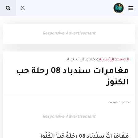
Responsive Advertisement
الصفحة الرئيسية
مغامرات سندباد
مغامرات سندباد 08 رحلة حب
الكنوز
Recent in Sports
Responsive Advertisement
مَغَامَرَاتُ سِنْدِبَاد 08 رِحْلَةُ حُبِّ الْكُنُوزِ