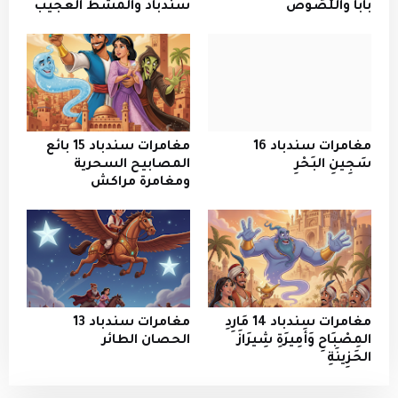
بَابَا وَاللُّصُوص
سندباد والمشط العجيب
مغامرات سندباد 16
مغامرات سندباد 15 بائع
سَجِينِ البَحْرِ
المصابيح السحرية
ومغامرة مراكش
مغامرات سندباد 14 مَارِدِ
مغامرات سندباد 13
المِصْبَاحِ وَأَمِيرَةِ شِيرَازَ
الحصان الطائر
الحَزِينَةِ