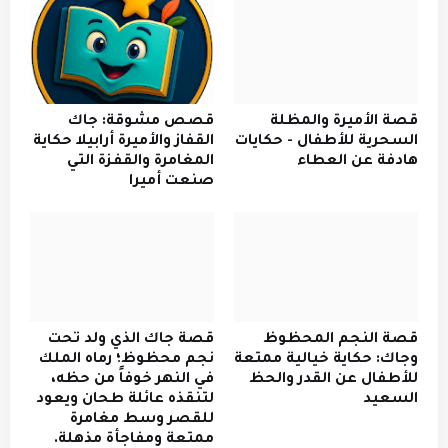
قصة الأميرة والمظلة
قصص مشوقة: جاك
السحرية للأطفال - حكايات
القفاز والأميرة أرابيلا حكاية
هادفة عن العطاء
المغامرة والقفزة التي
صنعت أميرا
قصة النجم المحظوظ
قصة جاك الذي ولد تحت
وجاك: حكاية خيالية ممتعة
نجم محظوظ؛ رماه الملك
للأطفال عن القدر والحظ
في النهر خوفاً من حظه،
السعيد
لتنقذه عائلة طحان ويعود
للقصر وسط مغامرة
ممتعة ومفاجأة مذهلة.