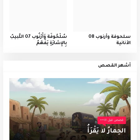
سلحوفة وأرنوب 08
سُلْحُوفَة وَأَرْنُوب 07 اللَّبيبُ
الأنانية
بِالإِشارَةِ يَفْهَمُ
أشهر القصص
قصص قبل النوم
الحِمارُ لا يَقْرَأُ