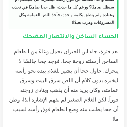
سيظل صامتًا؟ ورغم كل ما حدث، ظل جحا صامدًا في تحديه
وعناده ولم ينطق بكلمة واحدة، فأخذ اللص العمامة وكل
المسروقات وهرب بعيدًا!
الحساء الساخن والانتصار المضحك
بعد فترة، جاء ابن الجيران يحمل وعاءً من الطعام
الساخن أرسلته زوجة جحا، فوجد جحا جالسًا لا
يتحرك. حاول جحا أن يشير للغلام بيده نحو رأسه
ليخبره بدون كلام أن اللص سرق البيت وسرق
عمامته، وكان يريد منه أن يذهب وينادي زوجته
فوراً. لكن الغلام الصغير لم يفهم الإشارة أبدًا، وظن
أن جحا يطلب منه وضع الطعام فوق رأسه لسبب
ما!