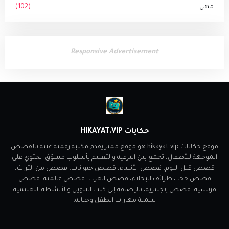
مهن
(102)
Responsive Advertisement
حكايات HIKAYAT.VIP
موقع حكايات hikayat.vip هو موقع مميز يقدم مكتبة رقمية غنية بالقصص
الموجهة للأطفال، تجمع بين الترفيه والتعليم بأسلوب مشوّق. يحتوي على
قصص قبل النوم، قصص الأنبياء، قصص حيوانات، قصص من الثراث،
قصص جحا ، طرائف البخلاء، قصص العرب، قصص عالمية، قصص
فرنسية، قصص إنجليزية، بالإضافة إلى كتب التلوين والأنشطة التعليمية
لتنمية مهارات الطفل وخياله.