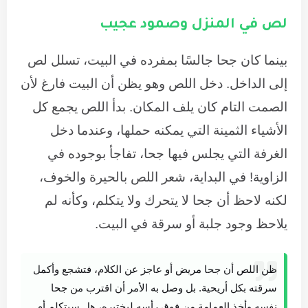
لص في المنزل وصمود عجيب
بينما كان جحا جالسًا بمفرده في البيت، تسلل لص
إلى الداخل. دخل اللص وهو يظن أن البيت فارغ لأن
الصمت التام كان يلف المكان. بدأ اللص يجمع كل
الأشياء الثمينة التي يمكنه حملها، وعندما دخل
الغرفة التي يجلس فيها جحا، تفاجأ بوجوده في
الزاوية! في البداية، شعر اللص بالحيرة والخوف،
لكنه لاحظ أن جحا لا يتحرك ولا يتكلم، وكأنه لم
يلاحظ وجود جلبة أو سرقة في البيت.
ظن اللص أن جحا مريض أو عاجز عن الكلام، فتشجع وأكمل
سرقته بكل أريحية. بل وصل به الأمر أن اقترب من جحا
نفسه وأخذ العمامة من فوق رأسه ليختبره، هل سيتكلم أم