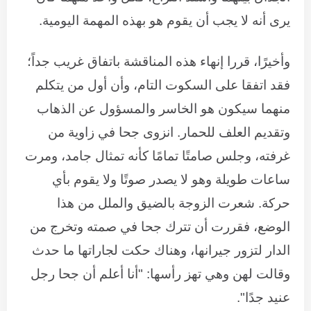
يرى أنه لا يجب أن يقوم هو بهذه المهمة اليومية.
وأخيرًا، قررا إنهاء هذه المناقشة باتفاق غريب جداً؛
فقد اتفقا على السكوت التام، وأن أول من يتكلم
منهما سيكون هو الخاسر والمسؤول عن الذهاب
وتقديم العلف للحمار. انزوى جحا في زاوية من
غرفته، وجلس صامتًا تمامًا كأنه تمثال جامد، ومرت
ساعات طويلة وهو لا يصدر صوتًا ولا يقوم بأي
حركة. شعرت الزوجة بالضيق والملل من هذا
الوضع، فقررت أن تترك جحا في صمته وتخرج من
الدار لتزور جيرانها، وهناك حكت لجاراتها ما حدث
وقالت لهن وهي تهز رأسها: "أنا أعلم أن جحا رجل
عنيد جدًا".