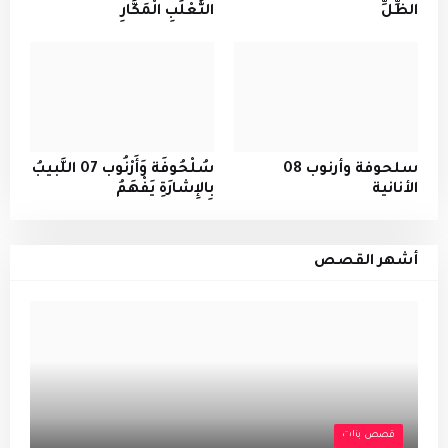
الظِّلِّ
الثَّعْلَبِ الْمَكَّارِ
سلحوفة وأرنوب 08
سُلْحُوفَة وَأَرْنُوب 07 اللَّبيبُ
الأنانية
بِالإِشارَةِ يَفْهَمُ
أشهر القصص
قصص بنات