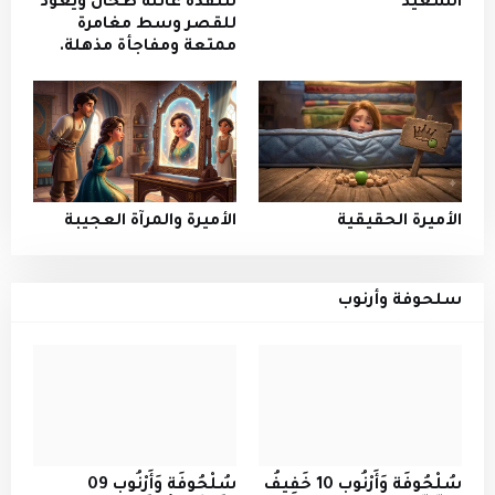
السعيد
لتنقذه عائلة طحان ويعود
للقصر وسط مغامرة
ممتعة ومفاجأة مذهلة.
الأميرة الحقيقية
الأميرة والمرآة العجيبة
سلحوفة وأرنوب
سُلْحُوفَة وَأَرْنُوب 10 خَفِيفُ
سُلْحُوفَة وَأَرْنُوب 09