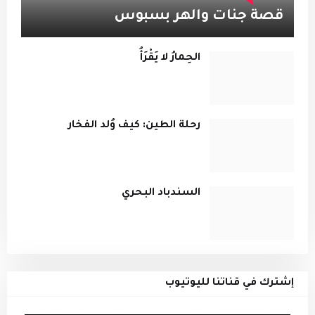
قصة جنات والهر بسبوس
الحِمارُ لا يَقْرَأُ
رحلة الطين: كيف وُلد الفخار
السندباد البحري
إشترك في قناتنا لليوتيوب