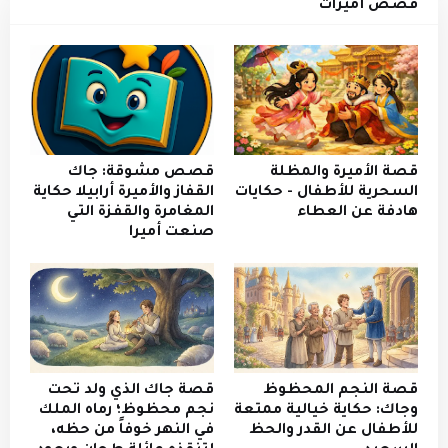
قصص أميرات
قصة الأميرة والمظلة
قصص مشوقة: جاك
السحرية للأطفال - حكايات
القفاز والأميرة أرابيلا حكاية
هادفة عن العطاء
المغامرة والقفزة التي
صنعت أميرا
قصة النجم المحظوظ
قصة جاك الذي ولد تحت
وجاك: حكاية خيالية ممتعة
نجم محظوظ؛ رماه الملك
للأطفال عن القدر والحظ
في النهر خوفاً من حظه،