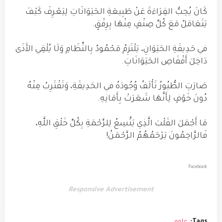
كَانَ يُحِبُّ القِرَاءَةَ عَنْ طَبِيعَةِ الحَيَوَانَاتِ لِيَعْرِفَ كَيْفَ
يَتَعَامَلُ مَعَ كُلِّ صِنْفٍ مِنْهَا بِرِفْقٍ.
في حَدِيقَةِ الحَيَوَانِ، يَلْتَزِمُ مَحْمُودٌ بِالنِّظَامِ وَلَا يُلْقِي الأَذَى
دَاخِلَ أَقْفَاصِ الحَيَوَانَاتِ.
صَارَتِ الطُّيُورُ تَأْلَفُ وُجُودَهُ في الحَدِيقَةِ، وَتَقْتَرِبُ مِنْهُ
دُونَ خَوْفٍ لِأَنَّهَا شَعَرَتْ بِأَمَانِهِ.
مَا أَجْمَلَ القَلْبَ الَّذِي يَتَّسِعُ لِلرَّحْمَةِ بِكُلِّ خَلْقِ اللَّهِ،
فَالرَّاحِمُونَ يَرْحَمُهُمُ الرَّحْمَنُ!
Facebook
Responsive Advertisement