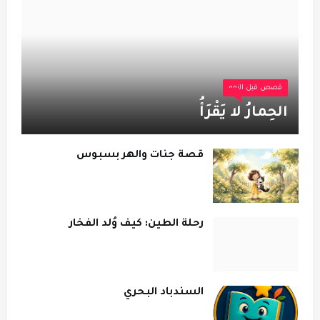
قصص قبل النوم
الحِمارُ لا يَقْرَأُ
قصة جنات والهر بسبوس
رحلة الطين: كيف وُلد الفخار
السندباد البحري