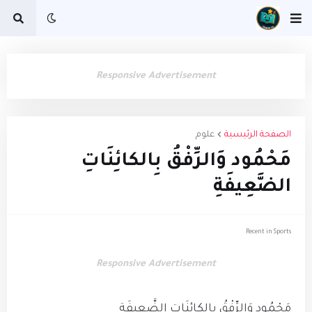
Responsive Advertisement
الصفحة الرئيسية
علوم
مَحْمُود وَالرِّفْقُ بِالكائِنَاتِ
الضَّعِيفَةِ
Recent in Sports
Responsive Advertisement
مَحْمُود وَالرِّفْقُ بِالكائِنَاتِ الضَّعِيفَةِ