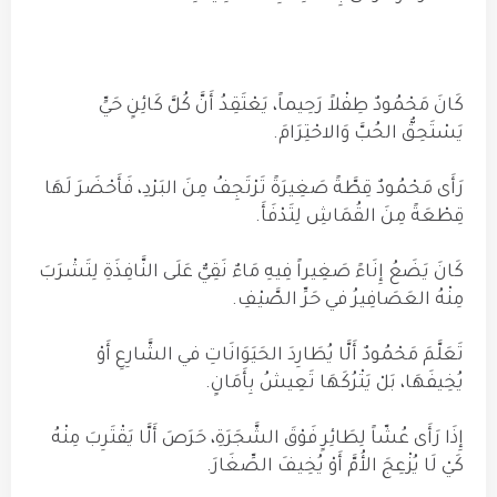
كَانَ مَحْمُودٌ طِفْلاً رَحِيماً، يَعْتَقِدُ أَنَّ كُلَّ كَائِنٍ حَيٍّ
يَسْتَحِقُّ الحُبَّ وَالاحْتِرَامَ.
رَأَى مَحْمُودٌ قِطَّةً صَغِيرَةً تَرْتَجِفُ مِنَ البَرْدِ، فَأَحْضَرَ لَهَا
قِطْعَةً مِنَ القُمَاشِ لِتَدْفَأَ.
كَانَ يَضَعُ إِنَاءً صَغِيراً فِيهِ مَاءٌ نَقِيٌّ عَلَى النَّافِذَةِ لِتَشْرَبَ
مِنْهُ العَصَافِيرُ في حَرِّ الصَّيْفِ.
تَعَلَّمَ مَحْمُودٌ أَلَّا يُطَارِدَ الحَيَوَانَاتِ في الشَّارِعِ أَوْ
يُخِيفَهَا، بَلْ يَتْرُكَهَا تَعِيشُ بِأَمَانٍ.
إِذَا رَأَى عُشّاً لِطَائِرٍ فَوْقَ الشَّجَرَةِ، حَرَصَ أَلَّا يَقْتَرِبَ مِنْهُ
كَيْ لَا يُزْعِجَ الأُمَّ أَوْ يُخِيفَ الصِّغَارَ.