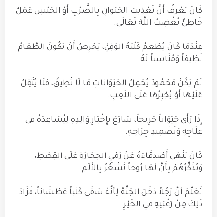
كَانَ يَعْرِفُ أَنَّ تَعْذِيبَ الحَيَوانِ بِالضَّرْبِ أَوْ الحَبْسِ عَمَلٌ
خَاطِئٌ يُغْضِبُ اللَّهَ تَعَالَى.
عِنْدَمَا كَانَ يُطْعِمُ كَلْبَهُ الوَفِيَّ، يَحْرِصُ أَنْ يَكُونَ الطَّعَامُ
نَظِيفاً وَمُنَاسِباً لَهُ.
لَمْ يَكُنْ مَحْمُودٌ يُحَمِلُ الحَيَوَانَاتِ مَا لَا تُطِيقُ، فَلَا يُثْقِلُ
عَلَيْهَا أَوْ يُجْبِرُهَا عَلَى اللَعِبِ.
إِذَا رَأَى حَيَوَاناً جَرِيحاً، سَارَعَ بِإِخْبَارِ وَالِدِهِ لِيُسَاعِدَهُ في
عِلَاجِهِ وَتَضْمِيدِ جِرَاحِهِ.
كَانَ يَنْهَى أَصْدِقَاءَهُ عَنْ رَمْيِ الحِجَارَةِ عَلَى القِطَطِ،
وَيُذَكِّرُهُمْ بِأَنَّ لَهَا رُوحاً تَشْعُرُ بِالأَلَمِ.
تَعَلَّمَ أَنَّ رَجُلاً دَخَلَ الجَنَّةَ لِأَنَّهُ سَقَى كَلْباً عَطْشَاناً، فَزَادَ
ذَلِكَ مِنْ رَغْبَتِهِ في الخَيْرِ.