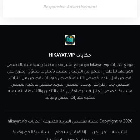
Responsive Advertisement
حكايات HIKAYAT.VIP
موقع حكايات hikayat.vip هو موقع مميز يقدم مكتبة رقمية غنية بالقصص
الموجهة للأطفال، تجمع بين الترفيه والتعليم بأسلوب مشوّق. يحتوي على
قصص قبل النوم، قصص الأنبياء، قصص حيوانات، قصص من الثراث،
قصص جحا ، طرائف البخلاء، قصص العرب، قصص عالمية، قصص
فرنسية، قصص إنجليزية، بالإضافة إلى كتب التلوين والأنشطة التعليمية
لتنمية مهارات الطفل وخياله.
2026
Copyright ©
مكتبة القصص العربية المتنوعة | حكايات hikayat.vip
الرئيسية
من نحن
إتفاقية الإستخدام
سياسية الخصوصية