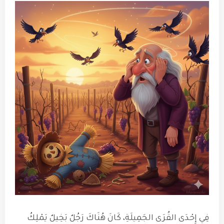
فِي إِحْدَى القُرَى الجَمِيلَةِ، كَانَ هُنَاكَ رَجُلٌ بَخِيلٌ يَمْلِكُ