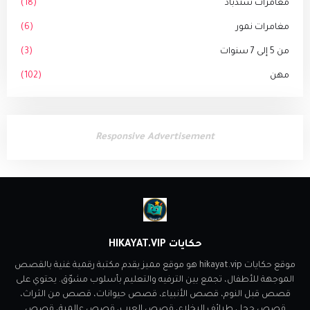
مغامرات سندباد
(18)
مغامرات نمور
(6)
من 5 إلى 7 سنوات
(3)
مهن
(102)
Responsive Advertisement
حكايات HIKAYAT.VIP
موقع حكايات hikayat.vip هو موقع مميز يقدم مكتبة رقمية غنية بالقصص
الموجهة للأطفال، تجمع بين الترفيه والتعليم بأسلوب مشوّق. يحتوي على
قصص قبل النوم، قصص الأنبياء، قصص حيوانات، قصص من الثراث،
قصص جحا ، طرائف البخلاء، قصص العرب، قصص عالمية، قصص