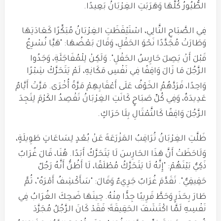
الطُّيُورُ كُلُّهَا وَهَرَبَتِ الغِرْبَانُ بَعِيدًا
.
فِي الصَّبَاحِ التَّالِي، اسْتَيْقَظَتِ الغِرْبَانُ مُبَكِّرًا كَعَادَتِهَا
وَطَارَتْ مُجَدَّدًا نَحْوَ الحَقْلِ، وَقَالَ بَعْضُهَا: "هَيَّا نُسْرِعُ
قَبْلَ أَنْ يَصِلَ حَارِسُ الحَقْلِ"
.
وَلَكِنْ لِلْمُفَاجَئَةِ، وَجَدُوا
الرَّجُلَ مَا زَالَ وَاقِفًا فِي نَفْسِ مَكَانِهِ، لَمْ يَتَحَرَّكْ شِبْرًا
وَاحِدًا، فَرَدَّهُمُ الخَوْفُ عَلَى أَعْقَابِهِمْ مَرَّةً أُخْرَى
.
مَرَّتْ أَيَّامٌ
عَدِيدَةٌ، وَفِي كُلِّ صَبَاحٍ كَانَتِ الغِرْبَانُ تَقْصِدُ الكَرْمَ لِتَجِدَ
الرَّجُلَ وَاقِفًا كَالتَّمْثَالِ بِلَا حَرَاكٍ
.
ظَلَّتِ الغِرْبَانُ تُرَاقِبُ المَزْرَعَةَ عَنْ بُعْدٍ لِسَاعَاتٍ طَوِيلَةٍ،
وَلَاحَظَتْ أَنَّ هَذَا الحَارِسَ لَا يَتَحَرَّكُ أَبَدًا
.
هُنَا، قَالَ غُرَابٌ
ذَكِيٌّ بَيْنَهُمْ: "إِنَّهُ لَا يَتَحَرَّكُ مُطْلَقًا، لَا أَظُنُّ أَنَّهُ رَجُلٌ
حَقِيقِيٌّ"
.
تَقَدَّمَ غُرَابٌ جَرِيءٌ وَقَالَ: "سَأَكْشِفُ أَمْرَهُ"، ثُمَّ
طَارَ بِحَذَرٍ وَحَطَّ قَرِيبًا جِدًّا مِنْهُ
. حِينَهَا ضَحِكَ الغُرَابُ فِي
نَفْسِهِ لَمَّا اكْتَشَفَ الحَقِيقَةَ؛
فَقَدْ كَانَ الرَّجُلُ مُجَرَّدَ