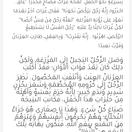
بِسُرْعَةٍ نَحْوَ الحَقْلِ
.
لَمَحَهُ غُرَابٌ فَصَاحَ مُحَذِّرًا: "غَاقْ..
احْذَرُوا، إِنَّهُ رَجُلٌ يَرْكُضُ نَحْوَنَا!"
.
فَقَالَ غُرَابٌ آخَرُ بَعْدَمَا
تَعَوَّدَ عَلَى رُؤْيَةِ الفَزَّاعَةِ: "لَعَلَّهُ رَجُلٌ مِنْ قِشٍّ أَيْضًا!"
.
لَكِنَّ غُرَابًا ثَالِثًا رَدَّ عَلَيْهِ: "رَجُلُ القَشِّ لَا يَسْتَطِيعُ
الرَّكْضَ، اهْرُبُوا.. إِنَّهُ يَقْتَرِبُ!"
.
وَبِالفِعْلِ، طَارَتِ الغِرْبَانُ
وَفَرَّتْ بَعِيدًا
.
وَصَلَ الرَّجُلُ البَخِيلُ إِلَى المَزْرَعَةِ، وَلَكِنَّ
ذَلِكَ كَانَ بَعْدَ فَوَاتِ الأَوَانِ؛
فَقَدْ أَكَلَتِ
الغِرْبَانُ العِنَبَ وَأَتْلَفَتِ المَحْصُولَ
. نَظَرَ
الرَّجُلُ إِلَى كُرُومِهِ المُحَطَّمَةِ وَشَعَرَ بِحُزْنٍ
شَدِيدٍ وَنَدَمٍ كَبِيرٍ؛
لِأَنَّهُ حَرَمَ نَفْسَهُ وَأَهْلَهُ
مِنْ خَيْرَاتِ هَذَا الحَقْلِ، فَكَانَتِ النَّتِيجَةُ
ضَيَاعَ كُلِّ شَيْءٍ
. وَهَذَا يَا صِغَارِي هُوَ جَزَاءُ
البُخَلَاءِ؛
فَهُمْ يَحْرِمُونَ أَنْفُسَهُمْ وَغَيْرَهُمْ
مِنَ التَّمَتُّعِ بِنِعَمِ اللهِ، فَتَكُونُ نِهَايَةُ تِلْكَ