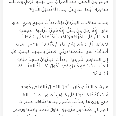
كُومَةٍ مِنَ القَشِّ
.
حَطَّ الغُرَابُ عَلَى قُبْعَةِ الرَّجُلِ وَخَاطَبَهُ
سَاخِرًا: "أَيُّهَا الحَارِسُ، لِمَاذَا لَا تُطْلِقُ النَّارَ؟!"
.
عِنْدَمَا شَاهَدَتِ الغِرْبَانُ ذَلِكَ، بَدَأَتْ تَصِيحُ بِفَرَحٍ: "عَاق..
عَاق.. إِنَّهُ رَجُلٌ مِنْ قِشٍّ، إِنَّهُ مُجَرَّدُ فَزَّاعَةٍ!"
.
هَجَمَتِ
الغِرْبَانُ عَلَى الفَزَّاعَةِ وَرَاحَتْ تَنْقُرُهَا حَتَّى سَقَطَتْ
قُبْعَتُهَا ثُمَّ سَقَطَ رَجُلُ القَشِّ كُلُّهُ عَلَى الأَرْضِ
.
صَاحَ
أَحَدُهُمْ: "لَقَدِ انْشَغَلْنَا بِرَجُلِ القَشِّ وَنَسِينَا العِنَبَ، هَيَّا
إِلَى العَنَاقِيدِ اللَّذِيذَةِ!"
.
وَبَدَأَتِ الغِرْبَانُ تَلْتَهِمُ حَبَّاتِ
العِنَبِ بِشَرَاهَةٍ كَبِيرَةٍ وَهِيَ تَقُولُ: "مَا أَلَذَّ العِنَبَ وَمَا
أَشْهَاهُ!"
.
فِي هَذِهِ الأَثْنَاءِ، كَانَ الرَّجُلُ البَخِيلُ نَائِمًا فِي كُوخِهِ،
فَاسْتَيْقَظَ مَذْعُورًا عَلَى صَوْتِ نَعِيقِ الغِرْبَانِ العَالِي
.
خَرَجَ لِيَرَى مَا يَحْدُثُ، فَصُدِمَ عِنْدَمَا شَاهَدَ عَشَرَاتِ
الغِرْبَانِ تَعْبَثُ فِي مَزْرَعَتِهِ
.
تَنَاوَلَ غُصْنًا يَابِسًا وَرَكَضَ