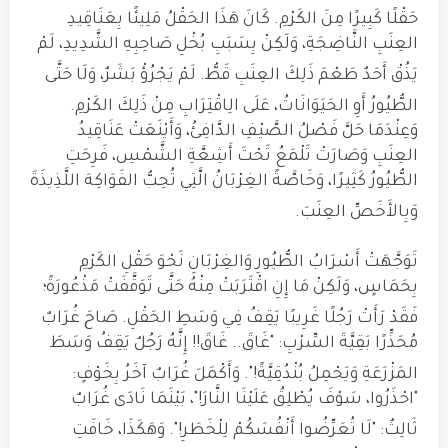
حَقْلًا كَبِيرًا مِنَ الكَرْمِ
.
كَانَ هَذَا الحَقْلُ مَلِيئًا بِعَنَاقِيدِ
العِنَبِ النَّاضِجَةِ، وَلَكِنْ بِسَبَبِ بُخْلِ صَاحِبِهِ الشَّدِيدِ، لَمْ
يَذُقْ أَحَدٌ طَعْمَ ذَلِكَ العِنَبِ قَطُّ
.
لَمْ يَجْرُؤْ بَشَرٌ، وَلَا حَتَّى
الطُّيُورُ أَوِ الحَيَوَانَاتُ، عَلَى الِاقْتِرَابِ مِنْ ذَلِكَ الكَرْمِ
.
وَعِنْدَمَا حَلَّ فَصْلُ الصَّيْفِ الدَّافِئُ، وَأَيْنَعَتْ عَنَاقِيدُ
العِنَبِ وَصَارَتْ تَلْمَعُ تَحْتَ أَشِعَّةِ الشَّمْسِ، فَرِحَتِ
الطُّيُورُ كَثِيرًا، وَخَاصَّةً الغِرْبَانُ الَّتِي تُحِبُّ الفَوَاكِهَ اللَّذِيذَةَ
وَبِالأَخَصِّ العِنَبَ
.
تَوَجَّهَتْ أَسْرَابُ الطُّيُورِ وَالغِرْبَانِ نَحْوَ حَقْلِ الكَرْمِ
بِحَمَاسٍ، وَلَكِنْ مَا إِنِ اقْتَرَبَتْ مِنْهُ حَتَّى تَوَقَّفَتْ مَذْعُورَةً؛
فَقَدْ رَأَتْ رَجُلًا غَرِيبًا يَقِفُ فِي وَسَطِ الحَقْلِ
.
صَاحَ غُرَابٌ
مُحَذِّرًا بَقِيَّةَ السِّرْبِ: "غَاقَ.. غَاقَ!! إِنَّهُ رَجُلٌ يَقِفُ وَسَطَ
المَزْرَعَةِ وَيَحْمِلُ بُنْدُقِيَّةً!"
.
وَأَكْمَلَ غُرَابٌ آخَرُ بِخَوْفٍ:
"احْذَرُوا، سَوْفَ يُطْلِقُ عَلَيْنَا النَّارَ!"، بَيْنَمَا نَادَى غُرَابٌ
ثَالِثٌ: "لَا تُعَرِّضُوا أَنْفُسَكُمْ لِلْخَطَرِ!"
.
وَهَكَذَا، خَافَتِ