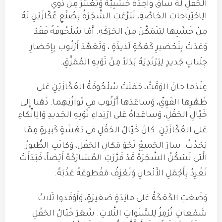
الحَقْلِ لَهُ ساقٌ واحِدَةٌ خَشَبِيَّةٌ وَيُعْتَبَرُ مِنْ ذَوي
الِاحْتِياجاتِ الخاصَّةِ، تَبَرَّعَتِ الشَّجَرَةُ بِصُنْعِ عُكّازَيْنِ لَهُ
مِنْ خَشَبِها لِيَتَمَكَّنَ مِنَ الحَرَكَةِ
.
أَمّا سُلْحُوفَةُ فَقَدْ
وَعَدَتْ بِتَحْضيرِ كَعْكَةٍ لَذيذَةٍ
، وَتَعَهَّدَ أَرْنُوب بِإِحْضارِ
جِلْبابٍ جَديدٍ لِيَرْتَدِيَهُ بَدَلاً مِنْ ثَوْبِهِ المُمَزَّقِ
.
عِنْدَما حانَ الوَقْتُ، حَمَلَتْ سُلْحُوفَةُ العُكّازَيْنِ عَلى
ظَهْرِها القَوِيِّ، وَساعَدَها أَرْنُوب في تَوازُنِهِما
.
ذَهَبا إِلى
خَيّالِ الحَقْلِ، وَساعَداهُ عَلى ارْتِداءِ ثَوْبِهِ الجَديدِ وَالِاتِّكاءِ
عَلى العُكّازَيْنِ
.
كانَ خَيّالُ الحَقْلِ في دَهْشَةٍ كَبيرةٍ مِمّا
يَحْدُثُ
.
سارَ الجَميعُ نَحْوَ مَكانِ الحَفْلِ، وَكانَتِ الطُّيورُ
الَّتي تَسْكُنُ الشَّجَرَةَ قَدْ قَرَّرَتِ المُشارَكَةَ أَيْضاً، فَبَدَأَتْ
تَغْرِدُ بِأَجْمَلِ الأَلْحانِ وَتَعْزِفُ مَقْطوعَةً عَذْبَةً
.
وَضَعَتِ الكَعْكَةُ عَلى مائِدَةٍ صَغيرَةٍ، وَأَوْقَدوا ثَلاثَ
شَمْعاتٍ تُرْمِزُ لِلسَّنَواتِ الثَّلاثِ
.
شَعَرَ خَيّالُ الحَقْلِ