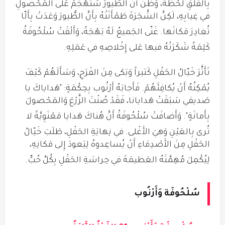
بِالقَلَقِ لَحْظَةً، وَظَنَّ أَنَّ الطُّيورَ سَتَهْجُمُ عَلى المَحْصولِ
في غِيابِهِ، لٰكِنَّ الشَّجَرَةَ طَمْأَنَتْهُ بِأَنَّ الطُّيورَ وَعَدَتْ بِأَلّا
تُغادِرَ مَكانَها
.
غَنّى الجَميعُ لَهُ بَهْجَةً، وَأَلْقَتْ سُلْحُوفَةُ
كَلِمَةً شَكَرَتْهُ فيها عَلى إِخْلاصِهِ في عَمَلِهِ
.
تَأَثَّرَ خَيّالُ الحَقْلِ كَثيراً وَبَكى مِنَ الفَرَحِ، وَسَأَلَهُمْ كَيْفَ
يُمْكِنُهُ أَنْ يُكافِئَهُمْ
.
فَأَجابَهُ أَرْنُوب بِحِكْمَةٍ: "هَداياكَ يا
صَديقي سَبَقَتْ هَدايانا، فَقَدْ صُنْتَ الزَّرْعَ وَالمَحْصولَ
بِأَمانَةٍ"
.
وَأَضافَتْ سُلْحُوفَةُ أَنَّ هُناكَ هَدايا مَعْنَوِيَّةً لا
تُرى بِالعَيْنِ وَهيَ الأَغْلى
.
في نِهايَةِ الحَفْلِ، طَلَبَ خَيّالُ
الحَقْلِ مِنَ الأَصْدِقاءِ أَنْ يُساعِدوهُ لِيَعودَ إِلى مَكانِهِ،
لِيُكْمِلَ مُهِمَّتَهُ العَظيمَةَ في حِراسَةِ الحَقْلِ بِكُلِّ حُبٍّ
.
سُلْحُوفَة وَأَرْنُوب