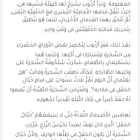
المَعْلومَةَ
.
وَبَدَأَ أَرْنُوب يَشْرَحُ لَها كَيْفِيَّةَ مَشْيِها هيَ،
حَيْثُ تَنْقُلُ قَدَمَها الأَمامِيَّةَ اليُسْرى مَعَ الخَلْفِيَّةِ اليُمْنى،
ثُمَّ تَلْحَقُ بِهِما القَدَمانِ الأُخْرَيانِ، بَيْنَما هُوَ يَنْطَلِقُ
بِتَحريكِ قَدَمَيْهِ الخَلْفِيَّتَيْنِ في وَقْتٍ واحِدٍ
.
بَعْدَ ذٰلِكَ، قَفَزَ أَرْنُوب لِيُحْضِرَ بَعْضَ الأَوْراقِ الخَضْراءِ
مِنَ الشَّجَرَةِ لِيَتَشارَكا في أَكْلِها
.
وَبَيْنَما هُما
يَسْتَمْتِعانِ بِالطَّعامِ، شَكَرَتْ سُلْحُوفَةُ الشَّجَرَةَ عَلى
وَجْبَتِها الطّازَجَةِ
.
فَجْأَةً، نَطَقَتِ الشَّجَرَةُ وَقالَتْ: "هَلْ
تَعْلَمانِ أَنَّ اليَوْمَ تَمُرُّ ثَلاثُ سَنَواتٍ عَلى قيامِ خَيّالِ
الحَقْلِ في مَكانِهِ؟"
.
وَاقْتَرَحَتِ الشَّجَرَةُ الطَّيِّبَةُ أَنْ يُقيموا
لَهُ حَفْلاً كَبيراً في تِلْكَ اللَّيْلَةِ تَقْديراً لِجُهودِهِ
.
تَهامَسَ الأَصْدِقاءُ الثَّلاثَةُ حَتّى لا يَسْمَعَهُمْ "خَيّالُ
الحَقْلِ" الَّذي كانَ يَقِفُ بَعيداً يَحْرُسُ الزَّرْعَ
.
قَرَّرَتِ
الشَّجَرَةُ أَنْ يَكونَ الحَفْلُ في ظِلِّها الوارِفِ
.
وَلأَنَّ خَيّالَ