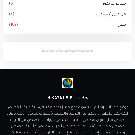
مغامرات نمور
(6)
من 5 إلى 7 سنوات
(3)
مهن
(102)
Responsive Advertisement
حكايات HIKAYAT.VIP
موقع حكايات hikayat.vip هو موقع مميز يقدم مكتبة رقمية غنية بالقصص
الموجهة للأطفال، تجمع بين الترفيه والتعليم بأسلوب مشوّق. يحتوي على
قصص قبل النوم، قصص الأنبياء، قصص حيوانات، قصص من الثراث،
قصص جحا ، طرائف البخلاء، قصص العرب، قصص عالمية، قصص
فرنسية، قصص إنجليزية، بالإضافة إلى كتب التلوين والأنشطة التعليمية