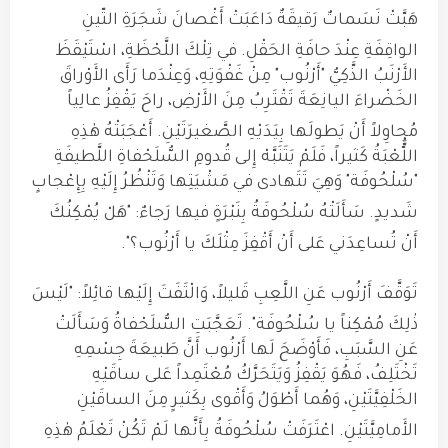
هَبَّتْ نَسَماتٌ رَقيقَةٌ دَاعَبَتْ أَغْصانَ شَجَرَةِ التّينِ
الواقِفَةِ عِنْدَ حافَةِ الحَقْلِ
.
في تِلْكَ اللَّحْظَةِ، اسْتَيْقَظَ
الأَرْنَبُ الذَّكِيُّ "أَرْنُوب" مِنْ غَفْوَتِهِ، وَعِنْدَما رَأَى الأَوْراقَ
الخَضْراءَ اليانِعَةَ تَقْتَرِبُ مِنَ الأَرْضِ، راحَ يَقْفِزُ عالِياً
مُحاوِلاً أَنْ يَطولَها بِيَدَيْهِ الصَّغيرَتَيْنِ
.
أَعْجَبَتْهُ هٰذِهِ
اللَُّّعْبَةُ كَثيراً، فَلَمْ يَتَنَبَّهْ إِلى قُدومِ السُّلَحْفاةِ اللَّطيفَةِ
"سُلْحُوفَة" وَهِيَ تَتَهادى في مَشْيَتِها وَتَنْظُرُ إِلَيْهِ بِإِعْجابٍ
شَديدٍ
.
سَأَلَتْهُ سُلْحُوفَةُ بِنَبْرَةٍ فيها رَجاءٌ: "هَلْ يُمْكِنُكَ
أَنْ تُساعِدَني عَلى أَنْ أَقْفِزَ مِثْلَكَ يا أَرْنُوب؟"
.
تَوَقَّفَ أَرْنُوب عَنِ اللَّعِبِ قَليلاً، وَالْتَفَتَ إِلَيْها قائِلاً: "لَيْسَ
ذٰلِكَ مُمْكِناً يا سُلْحُوفَة"
.
تَعَجَّبَتِ السُّلَحْفاةُ وَسَأَلَتْ
عَنِ السَّبَبِ، فَأَوْضَحَ لَها أَرْنُوب أَنَّ طَبيعَةَ جِسْمِهِ
تَخْتَلِفُ، فَهُوَ يَقْفِزُ وَيَتَحَرَّكُ مُعْتَمِداً عَلى ساقَيْهِ
الخَلْفِيَّتَيْنِ، وَهُما أَطْوَلُ وَأَقْوى بِكَثيرٍ مِنَ الساقَيْنِ
الأَمامِيَّتَيْنِ
.
اعْتَرَفَتْ سُلْحُوفَةُ بِأَنَّها لَمْ تَكُنْ تَعْلَمُ هٰذِهِ