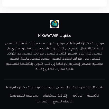
حكايات HIKAYAT.VIP
موقع حكايات hikayat.vip هو موقع مميز يقدم مكتبة رقمية غنية بالقصص
الموجهة للأطفال، تجمع بين الترفيه والتعليم بأسلوب مشوّق. يحتوي على
قصص قبل النوم، قصص الأنبياء، قصص حيوانات، قصص من الثراث،
قصص جحا ، طرائف البخلاء، قصص العرب، قصص عالمية، قصص
فرنسية، قصص إنجليزية، بالإضافة إلى كتب التلوين والأنشطة التعليمية
لتنمية مهارات الطفل وخياله.
2026
Copyright ©
مكتبة القصص العربية المتنوعة | حكايات hikayat.vip
الرئيسية
من نحن
إتفاقية الإستخدام
سياسية الخصوصية
خريطة الموقع
إتصل بنا