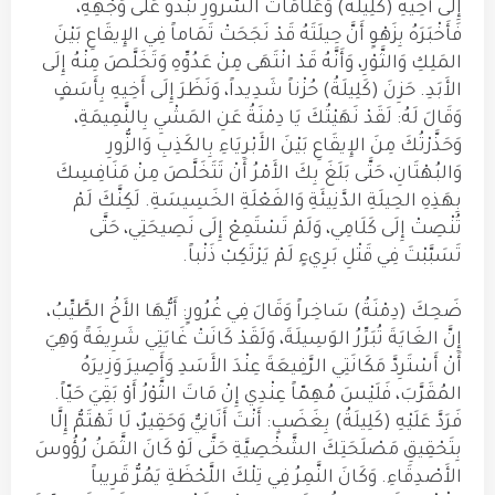
إِلَى أَخِيهِ (كَلِيلَةَ) وَعَلَامَاتُ السَّرُورِ تَبْدُو عَلَى وَجْهِهِ،
فَأَخْبَرَهُ بِزَهْوٍ أَنَّ حِيلَتَهُ قَدْ نَجَحَتْ تَمَاماً فِي الإِيقَاعِ بَيْنَ
المَلِكِ وَالثَّوْرِ، وَأَنَّهُ قَدْ انْتَهَى مِنْ عَدُوِّهِ وَتَخَلَّصَ مِنْهُ إِلَى
الأَبَدِ. حَزِنَ (كَلِيلَةُ) حُزْناً شَدِيداً، وَنَظَرَ إِلَى أَخِيهِ بِأَسَفٍ
وَقَالَ لَهُ: لَقَدْ نَهَيْتُكَ يَا دِمْنَةُ عَنِ المَشْيِ بِالنَّمِيمَةِ،
وَحَذَّرْتُكَ مِنَ الإِيقَاعِ بَيْنَ الأَبْرِيَاءِ بِالكَذِبِ وَالزُّورِ
وَالبُهْتَانِ، حَتَّى بَلَغَ بِكَ الأَمْرُ أَنْ تَتَخَلَّصَ مِنْ مَنَافِسِكَ
بِهَذِهِ الحِيلَةِ الدَّنِيئَةِ وَالفَعْلَةِ الخَسِيسَةِ. لَكِنَّكَ لَمْ
تُنْصِتْ إِلَى كَلَامِي، وَلَمْ تَسْتَمِعْ إِلَى نَصِيحَتِي، حَتَّى
تَسَبَّبْتَ فِي قَتْلِ بَرِيءٍ لَمْ يَرْتَكِبْ ذَنْباً.
ضَحِكَ (دِمْنَةُ) سَاخِراً وَقَالَ فِي غُرُورٍ: أَيُّهَا الأَخُ الطَّيِّبُ،
إِنَّ الغَايَةَ تُبَرِّرُ الوَسِيلَةَ، وَلَقَدْ كَانَتْ غَايَتِي شَرِيفَةً وَهِيَ
أَنْ أَسْتَرِدَّ مَكَانَتِي الرَّفِيعَةَ عِنْدَ الأَسَدِ وَأَصِيرَ وَزِيرَهُ
المُقَرَّبَ، فَلَيْسَ مُهِمّاً عِنْدِي إِنْ مَاتَ الثَّوْرُ أَوْ بَقِيَ حَيّاً.
فَرَدَّ عَلَيْهِ (كَلِيلَةُ) بِغَضَبٍ: أَنْتَ أَنَانِيٌّ وَحَقِيرٌ، لَا تَهْتَمُّ إِلَّا
بِتَحْقِيقِ مَصْلَحَتِكَ الشَّخْصِيَّةِ حَتَّى لَوْ كَانَ الثَّمَنُ رُؤُوسَ
الأَصْدِقَاءِ. وَكَانَ النَّمِرُ فِي تِلْكَ اللَّحْظَةِ يَمُرُّ قَرِيباً