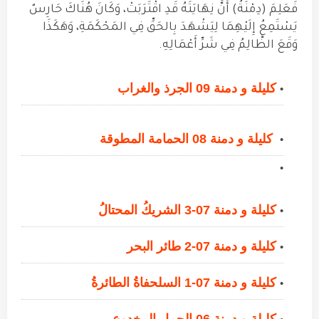
فَعَلِمَ (دِمْنَةُ) أَنَّ نِهَايَتَهُ قَدِ اقْتَرَبَتْ، وَكَانَ هُنَاكَ حَارِسٌ
يَسْتَمِعُ إِلَيْهِمَا لِيَشْهَدَ بِالحَقِّ فِي المَحْكَمَةِ، وَهَكَذَا
وَقَعَ الظَّالِمُ فِي شَرِّ أَعْمَالِهِ.
كليلة و دمنة 09 الجرذ والغراب
كليلة و دمنة 08 الحمامة المطوقة
كليلة و دمنة 07-3 الشريكُ المحتالُ
كليلة و دمنة 07-2 طائر البحر
كليلة و دمنة 07-1 السلحفاةُ الطائرةُ