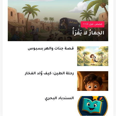
قصص قبل النوم
الحِمارُ لا يَقْرَأُ
قصة جنات والهر بسبوس
رحلة الطين: كيف وُلد الفخار
السندباد البحري