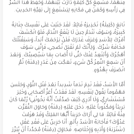
مِنْهُمَا، فَسَمِعَ كُلَّ كَلِمَةٍ دَارَتْ بَيْنَهُمَا، وَحَفِظَ هَذَا السِّرَّ
فِي رَأْسِهِ وَكَمَنَ فِي مَكَانِهِ لِيَسْتَمِعَ إِلَى بَقِيَّةِ الحَدِيثِ.
تَابَعَ (كَلِيلَةُ) تَحْذِيرَهُ قَائِلاً: لَقَدْ جَنَيْتَ عَلَى نَفْسِكَ جِنَايَةً
كَبِيرَةً، وَسَوْفَ تَنْدَمُ حِينَ لَا يَنْفَعُ النَّدَمُ، فَلَوْ انْكَشَفَ
أَمْرُكَ لِلأَسَدِ وَعَرَفَ غَدْرَكَ فَلَنْ يَرْحَمَكَ أَبَداً، وَسَيَقْتُلُكَ
مَخَافَةَ شَرِّكَ. وَلِأَنَّكَ لَمْ تَقْبَلْ نُصْحِي، فَإِنَّنِي سَوْفَ
أَهْجُرُكَ وَأَبْتَعِدُ عَنْكَ حَتَّى لَا أُصَابَ بِمَا سَيُصِيبُكَ. وَبَعْدَ
أَنْ سَمِعَ النَّمِرُ كُلَّ شَيْءٍ، تَعَجَّبَ مِنْ غَدْرِ (دِمْنَةَ) ثُمَّ
انْصَرَفَ بِهُدُوءٍ.
أَمَّا الأَسَدُ، فَقَدْ نَدِمَ نَدَماً شَدِيداً بَعْدَ قَتْلِ الثَّوْرِ، وَجَلَسَ
مَهْمُوماً يَقُولُ لِنَفْسِهِ: لَقَدْ فَقَدْتُ أَعَزَّ أَصْحَابِي وَخَيْرَ
مُسْتَشَارِيَّ، وَلَا أَدْرِي كَيْفَ صَدَّقْتُ أَنَّهُ يَخُونُنِي! رُبَّمَا كَانَ
بَرِيئاً وَمَكْذُوباً عَلَيْهِ. دَخَلَ عَلَيْهِ (دِمْنَةُ) وَحَاوَلَ التَّقَرُّبَ
مِنْهُ قَائِلاً: مَا لِي أَرَاكَ حَزِيناً أَيُّهَا المَلِكُ وَقَدْ هَزَمْتَ
عَدُوَّكَ؟ فَأَجَابَهُ الأَسَدُ بِأَلَمٍ: أَنَا حَزِينٌ عَلَى فَقْدِ عَقْلِ
(شَتْرَبَةَ) وَأَدَبِهِ وَإِخْلَاصِهِ. فَحَاوَلَ (دِمْنَةُ) مُجَدَّداً أَنْ يُبَرِّرَ