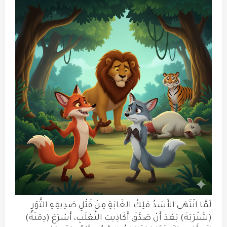
لَمَّا انْتَهَى الأَسَدُ مَلِكُ الغَابَةِ مِنْ قَتْلِ صَدِيقِهِ الثَّوْرِ
(شَتْرَبَةَ) بَعْدَ أَنْ صَدَّقَ أَكَاذِيبَ الثَّعْلَبِ، أَسْرَعَ (دِمْنَةُ)