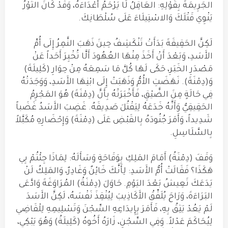
الجَرِيمَةَ بِقَوْلِهِ: العَاقِلُ لَا يَرْحَمُ أَعْدَاءَهُ، وَقَدْ كَانَ الثَّوْرُ
يَنْوِي قَتْلَكَ وَالاسْتِيلَاءَ عَلَى سُلْطَانِكَ.
لَكِنَّ الحَقِيقَةَ بَدَأَتْ تَنْكَشِفُ حِينَ ذَهَبَ النَّمِرُ إِلَى أُمِّ
الأَسَدِ، وَبَعْدَ أَنْ أَخَذَ مِنْهَا العُهُودَ أَلَّا تُخْبِرَ أَحَداً عَنْ
مَصْدَرِ الخَبَرِ، حَكَى لَهَا كُلَّ مَا سَمِعَهُ مِنْ حِوَارِ (كَلِيلَةَ)
وَ(دِمْنَةَ). نَهَضَتِ الأُمُّ وَذَهَبَتْ إِلَى ابْنِهَا الأَسَدِ، وَوَجَدَتْهُ
فِي حَالَةٍ مِنَ الضَّيْقِ، فَأَخْبَرَتْهُ بِأَنَّ (دِمْنَةَ) هُوَ المَجْرِمُ
الحَقِيقِيُّ وَأَنَّهُ خَدَعَهُ لِيَقْتُلَ صَدِيقَهُ. غَضِبَ الأَسَدُ غَضَباً
شَدِيداً، وَأَمَرَ جُنُودَهُ بِالقَبْضِ عَلَى (دِمْنَةَ) وَإِحْضَارِهِ مُكَبَّلاً
بِالسَّلَاسِلِ.
وَقَفَ (دِمْنَةُ) أَمَامَ المَلِكِ بِوَقَاحَةٍ وَسَأَلَهُ: لِمَاذَا جِئْتُمْ بِي
هَكَذَا؟ فَقَالَتْ أُمُّ الأَسَدِ: لِأَنَّكَ خَائِنٌ وَغَادِرٌ، وَالمَلِكُ لَنْ
يَدَعَكَ تَعِيشُ بَعْدَ اليَوْمِ. حَاوَلَ (دِمْنَةُ) المُرَاوَغَةَ وَادَّعَى
البَرَاءَةَ، وَرَاحَ يُلَفِّقُ الأَكَاذِيبَ لِيُنْقِذَ نَفْسَهُ، لَكِنَّ الأَسَدَ
لَمْ يَعُدْ يَثِقُ بِهِ، فَأَمَرَ بِإِيدَاعِهِ السِّجْنَ وَتَسْلِيمِهِ لِلْقَاضِي
لِيُحَاكَمَ عَدْلاً. وَفِي السِّجْنِ، زَارَهُ أَخُوهُ (كَلِيلَةُ) وَهُوَ يَبْكِي،